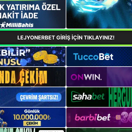
LEJYONERBET GİRİŞ İÇİN TIKLAYINIZ!