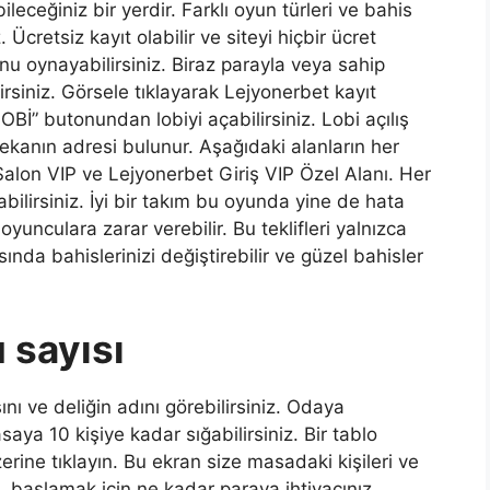
eceğiniz bir yerdir. Farklı oyun türleri ve bahis
Ücretsiz kayıt olabilir ve siteyi hiçbir ücret
nu oynayabilirsiniz. Biraz parayla veya sahip
rsiniz. Görsele tıklayarak Lejyonerbet kayıt
“LOBİ” butonundan lobiyi açabilirsiniz. Lobi açılış
anın adresi bulunur. Aşağıdaki alanların her
alon VIP ve Lejyonerbet Giriş VIP Özel Alanı. Her
ilirsiniz. İyi bir takım bu oyunda yine de hata
yunculara zarar verebilir. Bu teklifleri yalnızca
nda bahislerinizi değiştirebilir ve güzel bahisler
 sayısı
ını ve deliğin adını görebilirsiniz. Odaya
aya 10 kişiye kadar sığabilirsiniz. Bir tablo
erine tıklayın. Bu ekran size masadaki kişileri ve
, başlamak için ne kadar paraya ihtiyacınız