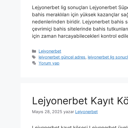
Lejyonerbet lig sonuçları Lejyonerbet Süpe
bahis meraklıları için yüksek kazançlar sağ
nedenlerinden biridir. Lejyonerbet bahis s
çevrimiçi bahis sitelerinde bahis tutkunları
için zaman harcayabilecekleri kontrol edile
Kategoriler
Lejyonerbet
Etiketler
lejyonerbet güncel adres
,
lejyonerbet lig sonuçl
Yorum yap
Lejyonerbet Kayıt K
Mayıs 28, 2025
yazar
Lejyonerbet
Lejyonerbet kayıt köşesi Lejyonerbet üyele