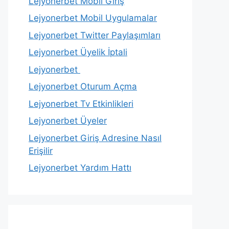
Lejyonerbet Mobil Giriş
Lejyonerbet Mobil Uygulamalar
Lejyonerbet Twitter Paylaşımları
Lejyonerbet Üyelik İptali
Lejyonerbet
Lejyonerbet Oturum Açma
Lejyonerbet Tv Etkinlikleri
Lejyonerbet Üyeler
Lejyonerbet Giriş Adresine Nasıl
Erişilir
Lejyonerbet Yardım Hattı