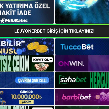
LEJYONERBET GİRİŞ İÇİN TIKLAYINIZ!