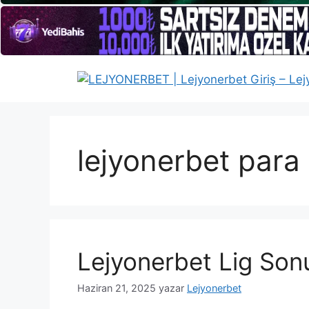
İçeriğe
atla
lejyonerbet para
Lejyonerbet Lig Sonu
Haziran 21, 2025
yazar
Lejyonerbet