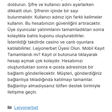
doldurun. Şifre ve kullanıcı adını ayarlarken
dikkatli olun. Şifrenin içinde bir sayı
bulunmalıdır. Kullanıcı adınız için farklı kelimeler
kullanın. Bu hesabınızın güvenliğini artıracaktır.
Üye oyuncular yatırımlarını tamamladıktan sonra
kolaylıkla bahis kuponu oluşturabilirler.
İstenildiği takdirde casino ve canlı oyunlara
katılabilirler. Lejyonerbet Üyesi Olun. Mobil Kayıt
Tamamlandı mı? Kayıt ol butonuna tıklayarak
hesap açmak çok kolaydır. Hesabınızı
oluşturduktan sonra e-posta adresinize bir
bağlantı gönderilecektir. Müşteri, gönderdiğiniz
bağlantıya tıkladığında katılmayı tamamlar.
Bağlantıyı almadıysanız lütfen destek birimiyle
iletişime geçin.
Kategoriler
Lejyonerbet