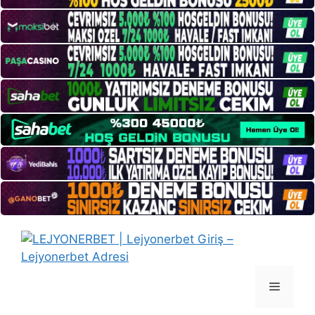
İçeriğe
atla
Menü