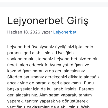
Lejyonerbet Giriş
Haziran 18, 2026
yazar
Lejyonerbet
Lejyonerbet üyesiyseniz üyeliğinizi iptal edip
paranızı geri alabilirsiniz. Üyeliğinizi
sonlandırmak isterseniz Lejyonerbet sizden bir
ücret talep edecektir. Ayrıca yatırdığınız ve
kazandığınız paranızı da geri alacaksınız.
Siteden ayrılırsanız gerekçenizi dikkate alacağız
ancak yine de paranızı geri alacaksınız. Bunu
başka şeyler için de kullanabilirsiniz. Paranızı
geri alacaksınız. Alım satım yaparak, tanıtım
yaparak, tanıtım yaparak ve dönüştürerek
yaptığınız paylaşımları da alabilirsiniz. Web