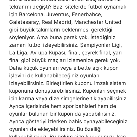
tekrar mı değişti? Bazı sitelerde futbol oynamak
için Barcelona, Juventus, Fenerbahce,
Galatasaray, Real Madrid, Manchester United
gibi büyük takımların beklenmesi gerektiği
söyleniyor. Ama buna gerek yok. İstediğiniz
zaman futbol izleyebilirsiniz. Şampiyonlar Ligi,
La Liga, Avrupa Kupası, final, çeyrek final, yarı
final gibi büyük maçları izlemenize gerek yok.
Daha küçük oyunları veya elbette açık kupon
işlevini de kullanabileceğiniz oyunları
izleyebilirsiniz. Birleştirilen kuponu imzalı sistem
kuponuna dönüştürebilirsiniz. Kuponları seçmek
için karma veya dize simgelerine tıklayabilirsiniz.
Ayrıca içerisinde hem spor bahisleri hem de
oyunlar bulunan bir kupon da yapabilirsiniz.
Ayrıca gösteriyi izlerken bahis oynayabileceğiniz
oyunları da ekleyebilirsiniz. Bu özelliği
kullanabilirsiniz. Bu bölüm size kuponunuzu kaç