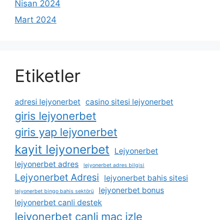
Nisan 2024
Mart 2024
Etiketler
adresi lejyonerbet
casino sitesi lejyonerbet
giris lejyonerbet
giris yap lejyonerbet
kayit lejyonerbet
Lejyonerbet
lejyonerbet adres
lejyonerbet adres bilgisi
Lejyonerbet Adresi
lejyonerbet bahis sitesi
lejyonerbet bonus
lejyonerbet bingo bahis sektörü
lejyonerbet canli destek
lejyonerbet canli maç izle