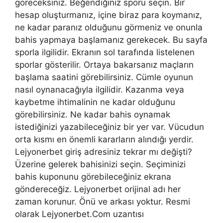
göreceksiniz. Beğendiğiniz sporu seçin. Bir
hesap oluşturmanız, içine biraz para koymanız,
ne kadar paranız olduğunu görmeniz ve onunla
bahis yapmaya başlamanız gerekecek. Bu sayfa
sporla ilgilidir. Ekranın sol tarafında listelenen
sporlar gösterilir. Ortaya bakarsanız maçların
başlama saatini görebilirsiniz. Cümle oyunun
nasıl oynanacağıyla ilgilidir. Kazanma veya
kaybetme ihtimalinin ne kadar olduğunu
görebilirsiniz. Ne kadar bahis oynamak
istediğinizi yazabileceğiniz bir yer var. Vücudun
orta kısmı en önemli kararların alındığı yerdir.
Lejyonerbet giriş adresiniz tekrar mı değişti?
Üzerine gelerek bahisinizi seçin. Seçiminizi
bahis kuponunu görebileceğiniz ekrana
göndereceğiz. Lejyonerbet orijinal adı her
zaman korunur. Önü ve arkası yoktur. Resmi
olarak Lejyonerbet.Com uzantısı