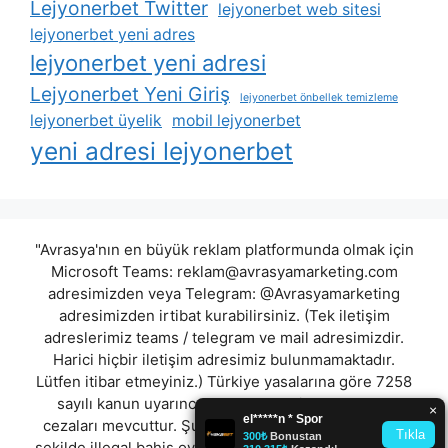
Lejyonerbet Twitter
lejyonerbet web sitesi
lejyonerbet yeni adres
lejyonerbet yeni adresi
Lejyonerbet Yeni Giriş
lejyonerbet önbellek temizleme
lejyonerbet üyelik
mobil lejyonerbet
yeni adresi lejyonerbet
"Avrasya'nın en büyük reklam platformunda olmak için
Microsoft Teams:
reklam@avrasyamarketing.com
adresimizden veya Telegram: @Avrasyamarketing
adresimizden irtibat kurabilirsiniz. (Tek iletişim
adreslerimiz teams / telegram ve mail adresimizdir.
Harici hiçbir iletişim adresimiz bulunmamaktadır.
Lütfen itibar etmeyiniz.) Türkiye yasalarına göre 7258
sayılı kanun uyarınca yasa dışı bahis oynamanın
cezaları mevcuttur. Şu an bulunduğunuz site hiç bir
şekilde illegal bahis oyunları oynatmıyor ve oynamaya