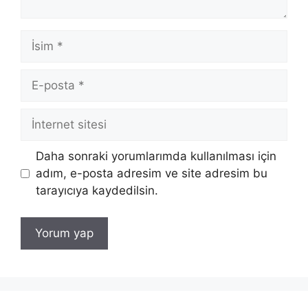
İsim
E-
posta
İnternet
sitesi
Daha sonraki yorumlarımda kullanılması için
adım, e-posta adresim ve site adresim bu
tarayıcıya kaydedilsin.