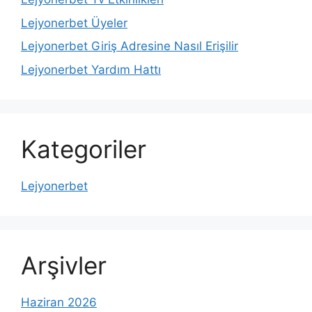
Lejyonerbet Üyeler
Lejyonerbet Giriş Adresine Nasıl Erişilir
Lejyonerbet Yardım Hattı
Kategoriler
Lejyonerbet
Arşivler
Haziran 2026