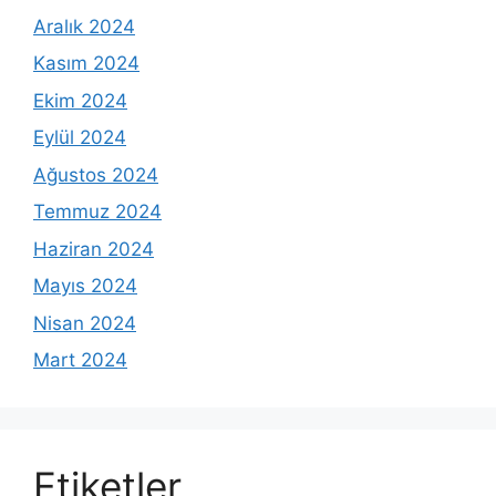
Aralık 2024
Kasım 2024
Ekim 2024
Eylül 2024
Ağustos 2024
Temmuz 2024
Haziran 2024
Mayıs 2024
Nisan 2024
Mart 2024
Etiketler