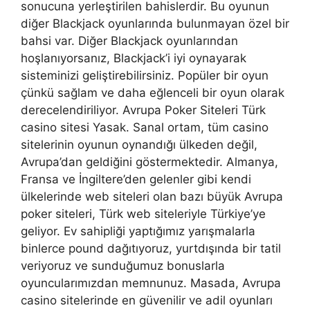
sonucuna yerleştirilen bahislerdir. Bu oyunun
diğer Blackjack oyunlarında bulunmayan özel bir
bahsi var. Diğer Blackjack oyunlarından
hoşlanıyorsanız, Blackjack’i iyi oynayarak
sisteminizi geliştirebilirsiniz. Popüler bir oyun
çünkü sağlam ve daha eğlenceli bir oyun olarak
derecelendiriliyor. Avrupa Poker Siteleri Türk
casino sitesi Yasak. Sanal ortam, tüm casino
sitelerinin oyunun oynandığı ülkeden değil,
Avrupa’dan geldiğini göstermektedir. Almanya,
Fransa ve İngiltere’den gelenler gibi kendi
ülkelerinde web siteleri olan bazı büyük Avrupa
poker siteleri, Türk web siteleriyle Türkiye’ye
geliyor. Ev sahipliği yaptığımız yarışmalarla
binlerce pound dağıtıyoruz, yurtdışında bir tatil
veriyoruz ve sunduğumuz bonuslarla
oyuncularımızdan memnunuz. Masada, Avrupa
casino sitelerinde en güvenilir ve adil oyunları