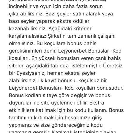
incinebilir ve oyun için daha fazla sorun
çıkarabilirsiniz. Bazı şeyler satın alarak veya
bazı şeyler yaparak ekstra ödüller
kazanabilirsiniz. Aşağıdaki kriterleri
karşılamalısınız: Şirketin tam zamanlı çalışanı
olmalısınız. Bu koşullara bonus bahis
gereksinimleri denir. Lejyonerbet Bonuslar- Kod
koşulları. En yüksek bonusları veren canlı bahis
siteleri aşağıdaki tabloda listelenmiştir. Ücretsiz
bir üyesiyseniz, hemen ekstra şeyler
alabilirsiniz. İlk kayıt bonusu, koşulsuz bir
Lejyonerbet Bonusları- Kod koşulları bonusudur.
Bonus kodları siteye göre değişir ve bonus
duyuruları ile site üyelerine iletilir. Ekstra
etkinliklere katılmak için bu kodu kullanın. Bonus
tanıtımına katılmak için hesabınıza giriş
yapmanız ve size göndereceğimiz kodu
yazmanız gerekir. Katılmak istediğiniz olayları