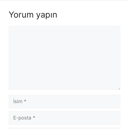
Yorum yapın
Yorum
İsim
E-
posta