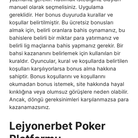
manuel olarak seçmelisiniz. Uygulama
gereklidir. Her bonus duyuruda kurallar ve
koşullar belirtilmiştir. Bu ücretsiz bonusları
almak için, belirli oranlara bahis oynamanız, bu
bahislere belirli bir miktar para yatırmanız ve
belirli lig maçlarına bahis yapmanız gerekir. Bir
bahsi kazananını belirlemek için kullanılan bir
kuraldır. Oyuncular, kural ve koşullarda belirtilen
koşulları karşılıyorlarsa bonus alma hakkına
sahiptir. Bonus koşullarını ve koşullarını
okumadan bonus istemek, site hakkında hayal
kırıklığına veya olumsuz görüşlere neden olabilir.
Ancak, döngü gereksinimleri karşılanmazsa para
kazanamazsınız.
Lejyonerbet Poker