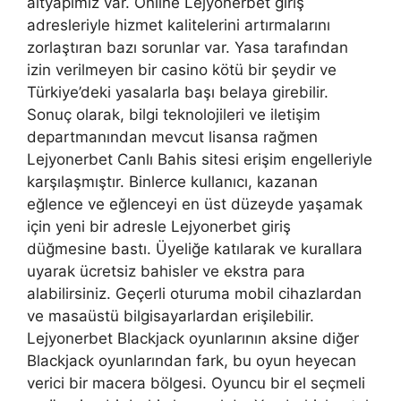
altyapımız var. Online Lejyonerbet giriş
adresleriyle hizmet kalitelerini artırmalarını
zorlaştıran bazı sorunlar var. Yasa tarafından
izin verilmeyen bir casino kötü bir şeydir ve
Türkiye’deki yasalarla başı belaya girebilir.
Sonuç olarak, bilgi teknolojileri ve iletişim
departmanından mevcut lisansa rağmen
Lejyonerbet Canlı Bahis sitesi erişim engelleriyle
karşılaşmıştır. Binlerce kullanıcı, kazanan
eğlence ve eğlenceyi en üst düzeyde yaşamak
için yeni bir adresle Lejyonerbet giriş
düğmesine bastı. Üyeliğe katılarak ve kurallara
uyarak ücretsiz bahisler ve ekstra para
alabilirsiniz. Geçerli oturuma mobil cihazlardan
ve masaüstü bilgisayarlardan erişilebilir.
Lejyonerbet Blackjack oyunlarının aksine diğer
Blackjack oyunlarından fark, bu oyun heyecan
verici bir macera bölgesi. Oyuncu bir el seçmeli