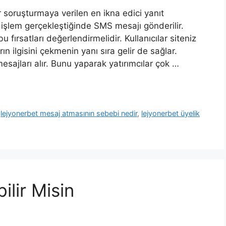
soruşturmaya verilen en ikna edici yanıt
r işlem gerçekleştiğinde SMS mesajı gönderilir.
 fırsatları değerlendirmelidir. Kullanıcılar siteniz
 ilgisini çekmenin yanı sıra gelir de sağlar.
mesajları alır. Bunu yaparak yatırımcılar çok …
,
lejyonerbet mesaj atmasının sebebi nedir
,
lejyonerbet üyelik
lir Misin