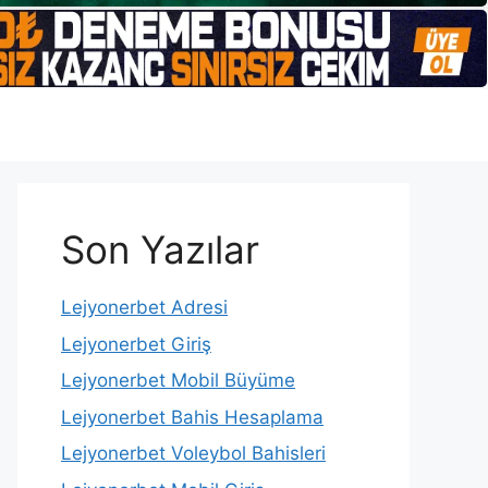
Son Yazılar
Lejyonerbet Adresi
Lejyonerbet Giriş
Lejyonerbet Mobil Büyüme
Lejyonerbet Bahis Hesaplama
Lejyonerbet Voleybol Bahisleri