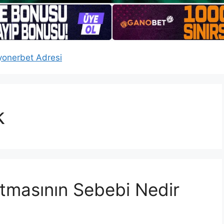
k
tmasının Sebebi Nedir