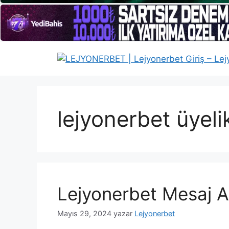
İçeriğe
atla
lejyonerbet üyeli
Lejyonerbet Mesaj A
Mayıs 29, 2024
yazar
Lejyonerbet