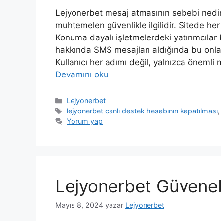
Lejyonerbet mesaj atmasının sebebi nedir 
muhtemelen güvenlikle ilgilidir. Sitede he
Konuma dayalı işletmelerdeki yatırımcılar bu
hakkında SMS mesajları aldığında bu onların
Kullanıcı her adımı değil, yalnızca önemli 
Devamını oku
Kategoriler
Lejyonerbet
Etiketler
lejyonerbet canlı destek hesabının kapatılması
Yorum yap
Lejyonerbet Güvenebi
Mayıs 8, 2024
yazar
Lejyonerbet