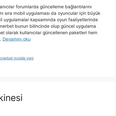
lanıcılar forumlarda güncelleme bağlantılarını
nı sıra mobil uygulaması da oyuncular için büyük
l uygulamalar kapsamında oyun faaliyetlerinde
onerbet bunun bilincinde olup güncel uygulama
mel olarak kullanıcılar güncellenen paketleri hem
 …
Devamını oku
yonerbet mobile yeni
kinesi