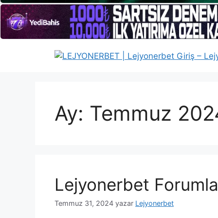
İçeriğe
atla
Ay:
Temmuz 202
Lejyonerbet Forumla
Temmuz 31, 2024
yazar
Lejyonerbet