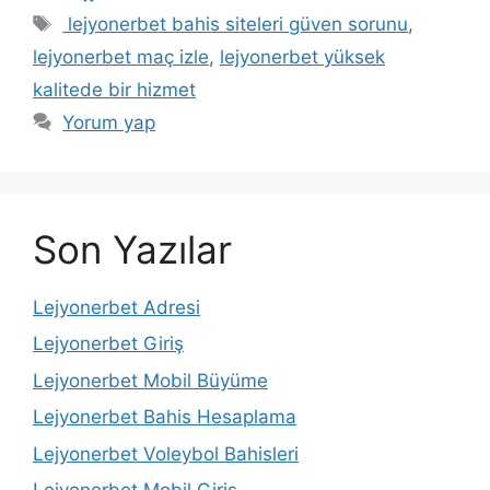
Etiketler
lejyonerbet bahis siteleri güven sorunu
,
lejyonerbet maç izle
,
lejyonerbet yüksek
kalitede bir hizmet
Yorum yap
Son Yazılar
Lejyonerbet Adresi
Lejyonerbet Giriş
Lejyonerbet Mobil Büyüme
Lejyonerbet Bahis Hesaplama
Lejyonerbet Voleybol Bahisleri