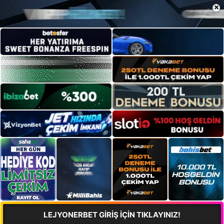
×
LEJYONERBET GİRİŞ İÇİN TIKLAYINIZ!