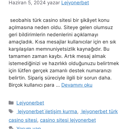
Haziran 5, 2024
yazar
Lejyonerbet
seobahis türk casino sitesi bir şikâyet konu
açılmasına neden oldu. Siteye gelen olumsuz
geri bildirimlerin nedenlerini açıklamayı
amaçladık. Kısa mesajlar kullanıcılar için en sık
karşılaşılan memnuniyetsizlik kaynağıdır. Bu
tamamen zaman kaybı. Artık mesaj almak
istemediğinizi ve hazırlıklı olduğunuzu belirtmek
için lütfen gerçek zamanlı destek numaranızı
belirtin. Sipariş süreciyle ilgili bir sorun daha.
Birçok kullanıcı para …
Devamını oku
Kategoriler
Lejyonerbet
Etiketler
lejyonerbet i̇letişim kurma
,
lejyonerbet türk
casino sitesi
,
casino sitesi lejyonerbet
Yorum yap