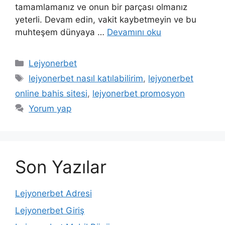
tamamlamanız ve onun bir parçası olmanız
yeterli. Devam edin, vakit kaybetmeyin ve bu
muhteşem dünyaya …
Devamını oku
Kategoriler
Lejyonerbet
Etiketler
lejyonerbet nasıl katılabilirim
,
lejyonerbet
online bahis sitesi
,
lejyonerbet promosyon
Yorum yap
Son Yazılar
Lejyonerbet Adresi
Lejyonerbet Giriş