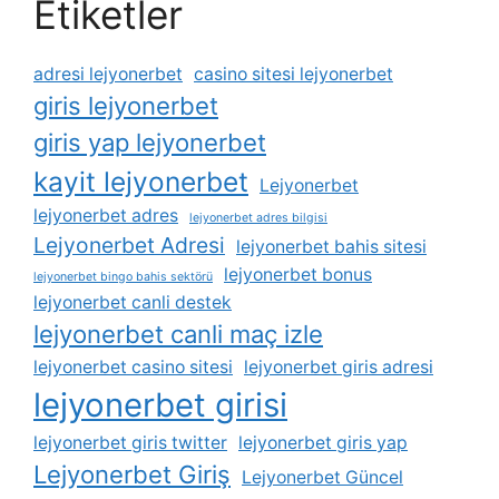
Etiketler
adresi lejyonerbet
casino sitesi lejyonerbet
giris lejyonerbet
giris yap lejyonerbet
kayit lejyonerbet
Lejyonerbet
lejyonerbet adres
lejyonerbet adres bilgisi
Lejyonerbet Adresi
lejyonerbet bahis sitesi
lejyonerbet bonus
lejyonerbet bingo bahis sektörü
lejyonerbet canli destek
lejyonerbet canli maç izle
lejyonerbet casino sitesi
lejyonerbet giris adresi
lejyonerbet girisi
lejyonerbet giris twitter
lejyonerbet giris yap
Lejyonerbet Giriş
Lejyonerbet Güncel