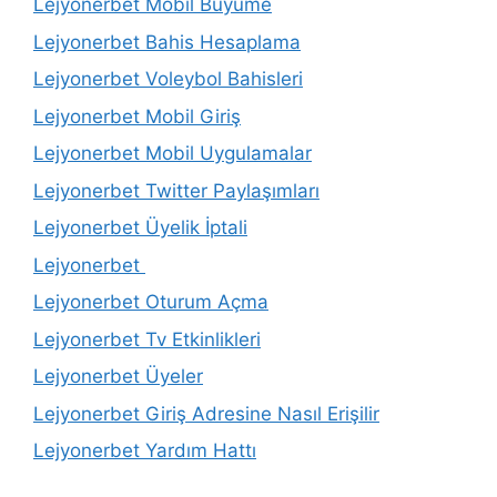
Lejyonerbet Mobil Büyüme
Lejyonerbet Bahis Hesaplama
Lejyonerbet Voleybol Bahisleri
Lejyonerbet Mobil Giriş
Lejyonerbet Mobil Uygulamalar
Lejyonerbet Twitter Paylaşımları
Lejyonerbet Üyelik İptali
Lejyonerbet
Lejyonerbet Oturum Açma
Lejyonerbet Tv Etkinlikleri
Lejyonerbet Üyeler
Lejyonerbet Giriş Adresine Nasıl Erişilir
Lejyonerbet Yardım Hattı