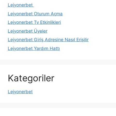
Lejyonerbet
Lejyonerbet Oturum Açma
Lejyonerbet Tv Etkinlikleri
Lejyonerbet Üyeler
Lejyonerbet Giriş Adresine Nasıl Erişilir
Lejyonerbet Yardım Hattı
Kategoriler
Lejyonerbet