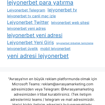
lejyonerbet para yatırma
lejyonerbet tv
Lejyonerbet Telegram
lejyonerbet tv canli maç izle
Lejyonerbet Twitter
lejyonerbet web sitesi
lejyonerbet yeni adres
lejyonerbet yeni adresi
Lejyonerbet Yeni Giriş
lejyonerbet önbellek temizleme
lejyonerbet üyelik
mobil lejyonerbet
yeni adresi lejyonerbet
"Avrasya'nın en büyük reklam platformunda olmak için
Microsoft Teams:
reklam@avrasyamarketing.com
adresimizden veya Telegram: @Avrasyamarketing
adresimizden irtibat kurabilirsiniz. (Tek iletişim
adreslerimiz teams / telegram ve mail adresimizdir.
Harici hiçbir iletişim adresimiz bulunmamaktadır.