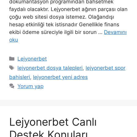
dokümantasyon programından bahsetmek
faydalı olacaktır. Lejyonerbet ağının parçası olan
çoğu web sitesi dosya istemez. Olağandışı
hesap etkinliği tek istisnadır Genellikle finans
ekibi ödeme süreciyle ilgili bir sorun …
Devamını
oku
Kategoriler
Lejyonerbet
Etiketler
lejyonerbet dosya talepleri
,
lejyonerbet spor
bahisleri
,
lejyonerbet yeni adres
Yorum yap
Lejyonerbet Canlı
Destek Konuları