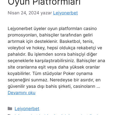
Oyun Platformları
Nisan 24, 2024
yazar
Lejyonerbet
Lejyonerbet üyeler oyun platformları casino
promosyonları, bahisçiler tarafından geliri
artırmak için desteklenir. Basketbol, ​​tenis,
voleybol ve hokey, hepsi oldukça rekabetçi ve
pahalıdır. Bu işlemden sonra bahisçiyi diğer
seçeneklerle karşılaştırabilirsiniz. Bahisçiler ana
site oranlarına eşit veya daha yüksek oranlar
koyabilirler. Tüm stüdyolar Poker oynama
seçeneğini sunmaz. Neredeyse bir asırdır, en
güvenilir yasa dışı bahis şirketi, casinoların …
Devamını oku
Kategoriler
Lejyonerbet