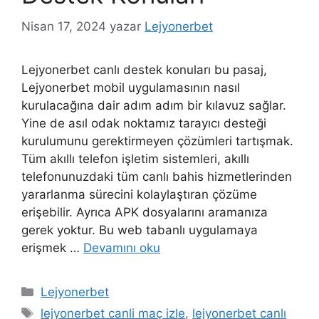
Nisan 17, 2024
yazar
Lejyonerbet
Lejyonerbet canlı destek konuları bu pasaj,
Lejyonerbet mobil uygulamasının nasıl
kurulacağına dair adım adım bir kılavuz sağlar.
Yine de asıl odak noktamız tarayıcı desteği
kurulumunu gerektirmeyen çözümleri tartışmak.
Tüm akıllı telefon işletim sistemleri, akıllı
telefonunuzdaki tüm canlı bahis hizmetlerinden
yararlanma sürecini kolaylaştıran çözüme
erişebilir. Ayrıca APK dosyalarını aramanıza
gerek yoktur. Bu web tabanlı uygulamaya
erişmek …
Devamını oku
Kategoriler
Lejyonerbet
Etiketler
lejyonerbet canli maç izle
,
lejyonerbet canlı