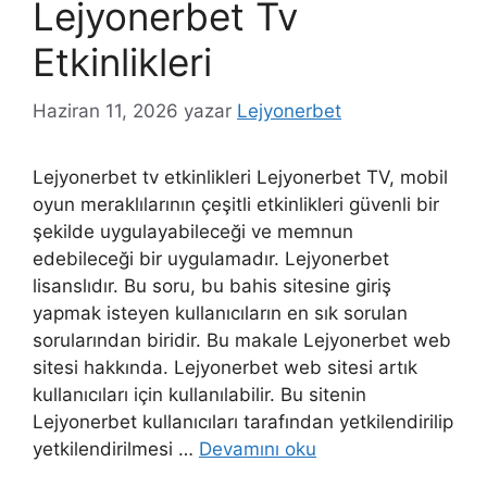
Lejyonerbet Tv
Etkinlikleri
Haziran 11, 2026
yazar
Lejyonerbet
Lejyonerbet tv etkinlikleri Lejyonerbet TV, mobil
oyun meraklılarının çeşitli etkinlikleri güvenli bir
şekilde uygulayabileceği ve memnun
edebileceği bir uygulamadır. Lejyonerbet
lisanslıdır. Bu soru, bu bahis sitesine giriş
yapmak isteyen kullanıcıların en sık sorulan
sorularından biridir. Bu makale Lejyonerbet web
sitesi hakkında. Lejyonerbet web sitesi artık
kullanıcıları için kullanılabilir. Bu sitenin
Lejyonerbet kullanıcıları tarafından yetkilendirilip
yetkilendirilmesi …
Devamını oku