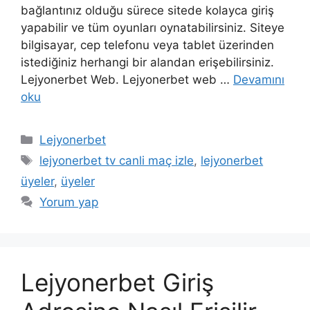
bağlantınız olduğu sürece sitede kolayca giriş
yapabilir ve tüm oyunları oynatabilirsiniz. Siteye
bilgisayar, cep telefonu veya tablet üzerinden
istediğiniz herhangi bir alandan erişebilirsiniz.
Lejyonerbet Web. Lejyonerbet web …
Devamını
oku
Kategoriler
Lejyonerbet
Etiketler
lejyonerbet tv canli maç izle
,
lejyonerbet
üyeler
,
üyeler
Yorum yap
Lejyonerbet Giriş