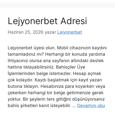
Lejyonerbet Adresi
Haziran 25, 2026
yazar
Lejyonerbet
Lejyonerbet üyesi olun. Mobil cihazınızın kaydını
tamamladınız mı? Herhangi bir konuda yardıma
ihtiyacınız olursa ana sayfanın altındaki destek
hattına tıklayabilirsiniz. Bahisçiler Üye
İşlemlerinden belge istemezler. Hesap açmak
çok kolaydır. Kaydı başlatmak için kayıt yazan
butona tıklayın. Hesabınıza para koyarken veya
çekerken herhangi bir belge getirmenize gerek
yoktur. Bir şeylerin ters gittiğini düşünüyorsanız
bahis şirketleri kanıt isteyebilir. …
Devamını oku