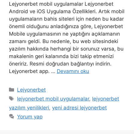
Lejyonerbet mobil uygulamalar Lejyonerbet
Android ve iOS Uygulama Özellikleri. Artık mobil
uygulamaların bahis siteleri için neden bu kadar
önemli olduğunu anladığınıza göre, Lejyonerbet
Mobile uygulamasının ne yaptığını açıklamanın
zamanı geldi. Bu nedenle, bu web sitesindeki
yazılım hakkında herhangi bir sorunuz varsa, bu
makalenin geri kalanında bizi takip etmenizi
öneririz. Resmi doğrudan bağlantıyı indirin.
Lejyonerbet app. …
Devamını oku
Kategoriler
Lejyonerbet
Etiketler
lejyonerbet mobil uygulamalar
,
lejyonerbet
yazılım yenilikleri
,
yeni adresi lejyonerbet
Yorum yap