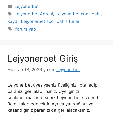
Kategoriler
Lejyonerbet
Etiketler
Lejyonerbet Adresi
,
Lejyonerbet canlı bahis
kaydı
,
Lejyonerbet spor bahis türleri
Yorum yap
Lejyonerbet Giriş
Haziran 18, 2026
yazar
Lejyonerbet
Lejyonerbet üyesiyseniz üyeliğinizi iptal edip
paranızı geri alabilirsiniz. Üyeliğinizi
sonlandırmak isterseniz Lejyonerbet sizden bir
ücret talep edecektir. Ayrıca yatırdığınız ve
kazandığınız paranızı da geri alacaksınız.