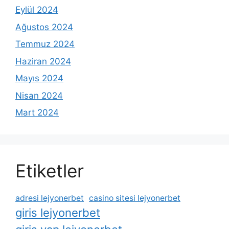
Eylül 2024
Ağustos 2024
Temmuz 2024
Haziran 2024
Mayıs 2024
Nisan 2024
Mart 2024
Etiketler
adresi lejyonerbet
casino sitesi lejyonerbet
giris lejyonerbet