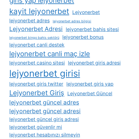
giris yap lejyonerbet
kayit lejyonerbet
Lejyonerbet
lejyonerbet adres
lejyonerbet adres bilgisi
Lejyonerbet Adresi
lejyonerbet bahis sitesi
lejyonerbet bonus
lejyonerbet bingo bahis sektörü
lejyonerbet canli destek
lejyonerbet canli maç izle
lejyonerbet casino sitesi
lejyonerbet giris adresi
lejyonerbet girisi
lejyonerbet giris twitter
lejyonerbet giris yap
Lejyonerbet Giriş
Lejyonerbet Güncel
lejyonerbet güncel adres
lejyonerbet güncel adresi
lejyonerbet güncel giriş adresi
lejyonerbet güvenlir mi
lejyonerbet hesabınızı silmeyin