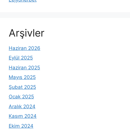
Arşivler
Haziran 2026
Eylül 2025
Haziran 2025
Mayıs 2025
Şubat 2025
Ocak 2025
Aralık 2024
Kasım 2024
Ekim 2024