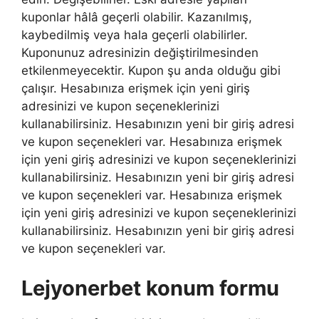
kuponlar hâlâ geçerli olabilir. Kazanılmış,
kaybedilmiş veya hala geçerli olabilirler.
Kuponunuz adresinizin değiştirilmesinden
etkilenmeyecektir. Kupon şu anda olduğu gibi
çalışır. Hesabınıza erişmek için yeni giriş
adresinizi ve kupon seçeneklerinizi
kullanabilirsiniz. Hesabınızın yeni bir giriş adresi
ve kupon seçenekleri var. Hesabınıza erişmek
için yeni giriş adresinizi ve kupon seçeneklerinizi
kullanabilirsiniz. Hesabınızın yeni bir giriş adresi
ve kupon seçenekleri var. Hesabınıza erişmek
için yeni giriş adresinizi ve kupon seçeneklerinizi
kullanabilirsiniz. Hesabınızın yeni bir giriş adresi
ve kupon seçenekleri var.
Lejyonerbet konum formu