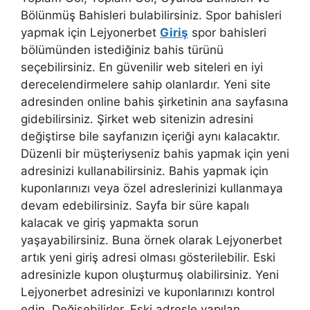
Bölünmüş Bahisleri bulabilirsiniz. Spor bahisleri
yapmak için Lejyonerbet
Giriş
spor bahisleri
bölümünden istediğiniz bahis türünü
seçebilirsiniz. En güvenilir web siteleri en iyi
derecelendirmelere sahip olanlardır. Yeni site
adresinden online bahis şirketinin ana sayfasına
gidebilirsiniz. Şirket web sitenizin adresini
değiştirse bile sayfanızın içeriği aynı kalacaktır.
Düzenli bir müşteriyseniz bahis yapmak için yeni
adresinizi kullanabilirsiniz. Bahis yapmak için
kuponlarınızı veya özel adreslerinizi kullanmaya
devam edebilirsiniz. Sayfa bir süre kapalı
kalacak ve giriş yapmakta sorun
yaşayabilirsiniz. Buna örnek olarak Lejyonerbet
artık yeni giriş adresi olması gösterilebilir. Eski
adresinizle kupon oluşturmuş olabilirsiniz. Yeni
Lejyonerbet adresinizi ve kuponlarınızı kontrol
edin. Değişebilirler. Eski adresle yapılan