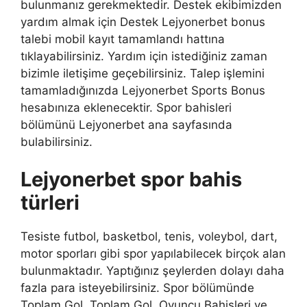
bulunmanız gerekmektedir. Destek ekibimizden
yardım almak için Destek Lejyonerbet bonus
talebi mobil kayıt tamamlandı hattına
tıklayabilirsiniz. Yardım için istediğiniz zaman
bizimle iletişime geçebilirsiniz. Talep işlemini
tamamladığınızda Lejyonerbet Sports Bonus
hesabınıza eklenecektir. Spor bahisleri
bölümünü Lejyonerbet ana sayfasında
bulabilirsiniz.
Lejyonerbet spor bahis
türleri
Tesiste futbol, basketbol, tenis, voleybol, dart,
motor sporları gibi spor yapılabilecek birçok alan
bulunmaktadır. Yaptığınız şeylerden dolayı daha
fazla para isteyebilirsiniz. Spor bölümünde
Toplam Gol, Toplam Gol, Oyuncu Bahisleri ve