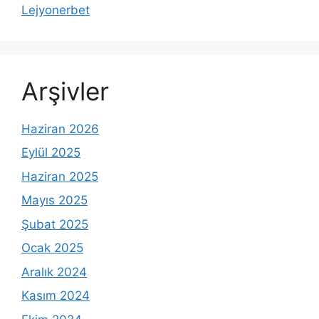
Lejyonerbet
Arşivler
Haziran 2026
Eylül 2025
Haziran 2025
Mayıs 2025
Şubat 2025
Ocak 2025
Aralık 2024
Kasım 2024