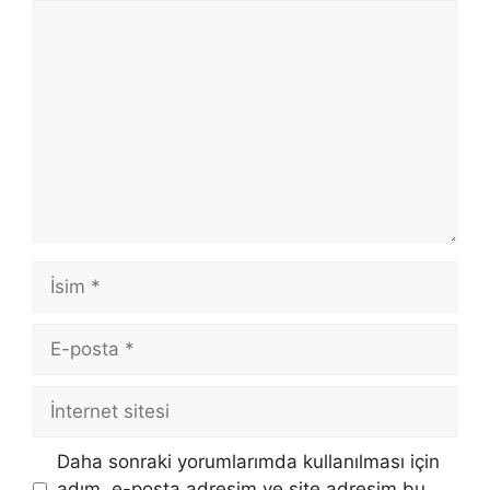
Yorum
İsim
E-
posta
İnternet
sitesi
Daha sonraki yorumlarımda kullanılması için
adım, e-posta adresim ve site adresim bu