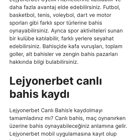
daha fazla avantaj elde edebilirsiniz. Futbol,
basketbol, tenis, voleybol, dart ve motor
sporları gibi farklı spor türlerine bahis
oynayabilirsiniz. Ayrıca spor aktiviteleri sunan
bir kulübe katılabilir, farklı yerlere seyahat
edebilirsiniz. Bahisçide kafa vuruşları, toplam
goller, alt bahisler ve zengin bahis pazarları
hakkında bilgi bulabilirsiniz.
Lejyonerbet canlı
bahis kaydı
Lejyonerbet Canlı Bahis’e kaydolmayı
tamamladınız mı? Canlı bahis, maç oynanırken
üzerine bahis oynayabileceğiniz anlamına gelir.
Lejyonerbet mobil uygulamasına kayıt olup