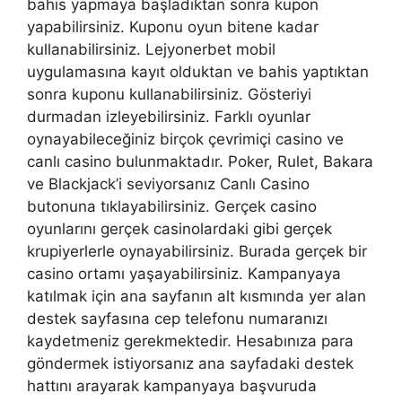
bahis yapmaya başladıktan sonra kupon
yapabilirsiniz. Kuponu oyun bitene kadar
kullanabilirsiniz. Lejyonerbet mobil
uygulamasına kayıt olduktan ve bahis yaptıktan
sonra kuponu kullanabilirsiniz. Gösteriyi
durmadan izleyebilirsiniz. Farklı oyunlar
oynayabileceğiniz birçok çevrimiçi casino ve
canlı casino bulunmaktadır. Poker, Rulet, Bakara
ve Blackjack’i seviyorsanız Canlı Casino
butonuna tıklayabilirsiniz. Gerçek casino
oyunlarını gerçek casinolardaki gibi gerçek
krupiyerlerle oynayabilirsiniz. Burada gerçek bir
casino ortamı yaşayabilirsiniz. Kampanyaya
katılmak için ana sayfanın alt kısmında yer alan
destek sayfasına cep telefonu numaranızı
kaydetmeniz gerekmektedir. Hesabınıza para
göndermek istiyorsanız ana sayfadaki destek
hattını arayarak kampanyaya başvuruda