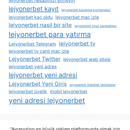
lejyonerbet hesabınızı silmeyin
lejyonerbet kayıt
lejyonerbet kazanma kısıtlamaları
lejyonerbet kaç oldu
lejyonerbet maç izle
lejyonerbet nasil bir site
lejyonerbet oyun seçenekleri
lejyonerbet para yatırma
lejyonerbet tv
Lejyonerbet Telegram
lejyonerbet tv canli maç izle
Lejyonerbet Twitter
lejyonerbet web sitesi
lejyonerbet yeni adres
lejyonerbet yeni adresi
Lejyonerbet Yeni Giriş
lejyonerbet önbellek temizleme
lejyonerbet üyelik
mobil lejyonerbet
yeni adresi lejyonerbet
"Avrasya'nın en büyük reklam platformunda olmak için