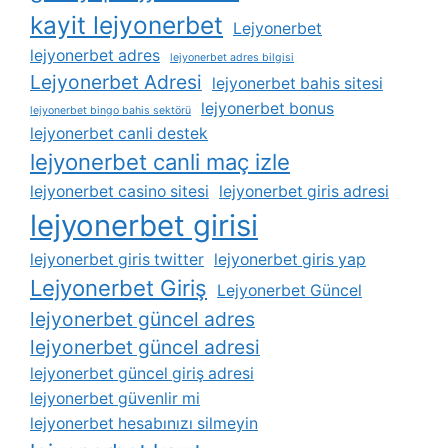
kayit lejyonerbet
Lejyonerbet
lejyonerbet adres
lejyonerbet adres bilgisi
Lejyonerbet Adresi
lejyonerbet bahis sitesi
lejyonerbet bonus
lejyonerbet bingo bahis sektörü
lejyonerbet canli destek
lejyonerbet canli maç izle
lejyonerbet casino sitesi
lejyonerbet giris adresi
lejyonerbet girisi
lejyonerbet giris twitter
lejyonerbet giris yap
Lejyonerbet Giriş
Lejyonerbet Güncel
lejyonerbet güncel adres
lejyonerbet güncel adresi
lejyonerbet güncel giriş adresi
lejyonerbet güvenlir mi
lejyonerbet hesabınızı silmeyin