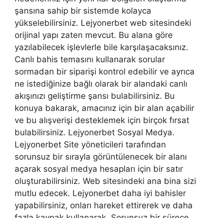
şansına sahip bir sistemde kolayca
yükselebilirsiniz. Lejyonerbet web sitesindeki
orijinal yapı zaten mevcut. Bu alana göre
yazılabilecek işlevlerle bile karşılaşacaksınız.
Canlı bahis temasını kullanarak sorular
sormadan bir siparişi kontrol edebilir ve ayrıca
ne istediğinize bağlı olarak bir alandaki canlı
akışınızı geliştirme şansı bulabilirsiniz. Bu
konuya bakarak, amacınız için bir alan açabilir
ve bu alışverişi desteklemek için birçok fırsat
bulabilirsiniz. Lejyonerbet Sosyal Medya.
Lejyonerbet Site yöneticileri tarafından
sorunsuz bir sırayla görüntülenecek bir alanı
açarak sosyal medya hesapları için bir satır
oluşturabilirsiniz. Web sitesindeki ana bina sizi
mutlu edecek. Lejyonerbet daha iyi bahisler
yapabilirsiniz, onları hareket ettirerek ve daha
fazla kaynak kullanarak. Sorunsuz bir sürece