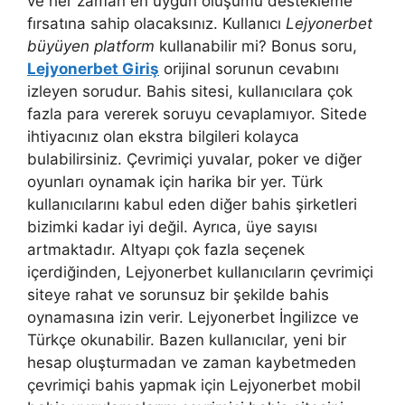
ve her zaman en uygun oluşumu destekleme
fırsatına sahip olacaksınız. Kullanıcı
Lejyonerbet
büyüyen platform
kullanabilir mi? Bonus soru,
Lejyonerbet Giriş
orijinal sorunun cevabını
izleyen sorudur. Bahis sitesi, kullanıcılara çok
fazla para vererek soruyu cevaplamıyor. Sitede
ihtiyacınız olan ekstra bilgileri kolayca
bulabilirsiniz. Çevrimiçi yuvalar, poker ve diğer
oyunları oynamak için harika bir yer. Türk
kullanıcılarını kabul eden diğer bahis şirketleri
bizimki kadar iyi değil. Ayrıca, üye sayısı
artmaktadır. Altyapı çok fazla seçenek
içerdiğinden, Lejyonerbet kullanıcıların çevrimiçi
siteye rahat ve sorunsuz bir şekilde bahis
oynamasına izin verir. Lejyonerbet İngilizce ve
Türkçe okunabilir. Bazen kullanıcılar, yeni bir
hesap oluşturmadan ve zaman kaybetmeden
çevrimiçi bahis yapmak için Lejyonerbet mobil