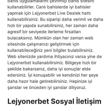
bahis uygulamalarını çevrimiçi bahis sitesini
kullanabilirler. Canlı bahislerde iyi bahisler
yapmak için Lejyonerbet Live Destek hattı
kullanabilirsiniz. Bu siparişi daha verimli ve daha
hızlı bir yapıda sunabilirsiniz, her zaman daha
agresif bir seviyede ilerleme fırsatları
bulacaksınız. Mümkün olan her zaman web
sitesinde çalışmanızı geliştirmek için
kullanabileceğiniz yeni bilgiler bulabilirsiniz.
Web sitenizde yardıma ihtiyacınız varsa yine de
Lejyonerbet kullanabilirsiniz. Bölgeye hızlı bir
şekilde bakarsanız, daha iyi sonuçlar elde
edersiniz. İyi konuşabilir ve kendinizi her şeye
daha hazır hale getirebilirsiniz. Hepinize iyi
şanslar ve önceden iyi şanslar diliyoruz.
Lejyonerbet Sosyal İletişim