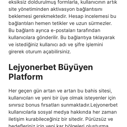
eksiksiz doldurulmuş formlarla, kullanıcının artık
site yönetiminden aktivasyon bağlantısını
beklemesi gerekmektedir. Hesap incelemesi bu
bağlantıları hemen tetikler ve uzun sürmezler.
Bu bağlantı ayrıca e-postaları tarafından
kullanıcılara gönderilir. Bu bağlantıya tıklayarak
ve istediğiniz kullanıcı adı ve şifre işlemini
girerek oturum açabilirsiniz.
Lejyonerbet Büyüyen
Platform
Her geçen gün artan ve artan bu bahis sitesi,
kullanıcıları ve yeni bir üye olmak isteyenler için
sınırsız bonus fırsatları sunmaktadır.Lejyonerbet
kullanıcılarla sosyal medya hakkında her zaman
iletişim kurabileceğiniz bir sitedir. Pürüzsüz ve
hedefleriniz için yeni kar bölgeleri oluşturma