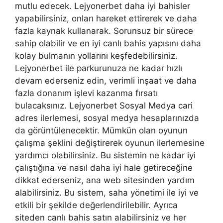
mutlu edecek. Lejyonerbet daha iyi bahisler
yapabilirsiniz, onları hareket ettirerek ve daha
fazla kaynak kullanarak. Sorunsuz bir sürece
sahip olabilir ve en iyi canlı bahis yapısını daha
kolay bulmanın yollarını keşfedebilirsiniz.
Lejyonerbet ile parkurunuza ne kadar hızlı
devam ederseniz edin, verimli inşaat ve daha
fazla donanım işlevi kazanma fırsatı
bulacaksınız. Lejyonerbet Sosyal Medya cari
adres ilerlemesi, sosyal medya hesaplarınızda
da görüntülenecektir. Mümkün olan oyunun
çalışma şeklini değiştirerek oyunun ilerlemesine
yardımcı olabilirsiniz. Bu sistemin ne kadar iyi
çalıştığına ve nasıl daha iyi hale getireceğine
dikkat ederseniz, ana web sitesinden yardım
alabilirsiniz. Bu sistem, saha yönetimi ile iyi ve
etkili bir şekilde değerlendirilebilir. Ayrıca
siteden canlı bahis satın alabilirsiniz ve her