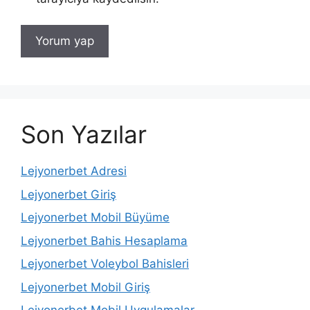
Son Yazılar
Lejyonerbet Adresi
Lejyonerbet Giriş
Lejyonerbet Mobil Büyüme
Lejyonerbet Bahis Hesaplama
Lejyonerbet Voleybol Bahisleri
Lejyonerbet Mobil Giriş