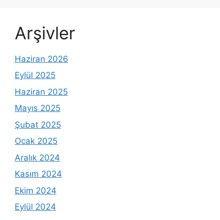
Arşivler
Haziran 2026
Eylül 2025
Haziran 2025
Mayıs 2025
Şubat 2025
Ocak 2025
Aralık 2024
Kasım 2024
Ekim 2024
Eylül 2024