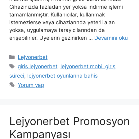
Cihazınızda fazladan yer yoksa indirme işlemi
tamamlanmıştır. Kullanıcılar, kullanmak
istemezlerse veya cihazlarında yeterli alan
yoksa, uygulamaya tarayıcılarından da
erişebilirler. Üyelerin gezinirken …
Devamını oku
Kategoriler
Lejyonerbet
Etiketler
giris lejyonerbet
,
lejyonerbet mobil giriş
süreci
,
lejyonerbet oyunlarına bahis
Yorum yap
Lejyonerbet Promosyon
Kampanyası