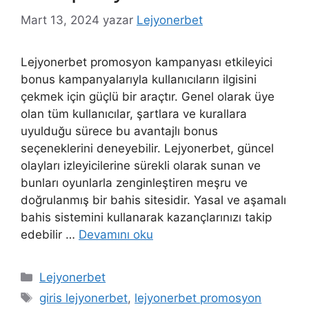
Mart 13, 2024
yazar
Lejyonerbet
Lejyonerbet promosyon kampanyası etkileyici
bonus kampanyalarıyla kullanıcıların ilgisini
çekmek için güçlü bir araçtır. Genel olarak üye
olan tüm kullanıcılar, şartlara ve kurallara
uyulduğu sürece bu avantajlı bonus
seçeneklerini deneyebilir. Lejyonerbet, güncel
olayları izleyicilerine sürekli olarak sunan ve
bunları oyunlarla zenginleştiren meşru ve
doğrulanmış bir bahis sitesidir. Yasal ve aşamalı
bahis sistemini kullanarak kazançlarınızı takip
edebilir …
Devamını oku
Kategoriler
Lejyonerbet
Etiketler
giris lejyonerbet
,
lejyonerbet promosyon