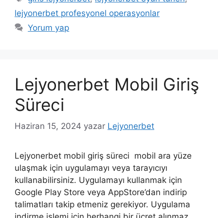
lejyonerbet profesyonel operasyonlar
Yorum yap
Lejyonerbet Mobil Giriş
Süreci
Haziran 15, 2024
yazar
Lejyonerbet
Lejyonerbet mobil giriş süreci mobil ara yüze
ulaşmak için uygulamayı veya tarayıcıyı
kullanabilirsiniz. Uygulamayı kullanmak için
Google Play Store veya AppStore’dan indirip
talimatları takip etmeniz gerekiyor. Uygulama
indirme işlemi için herhangi bir ücret alınmaz.