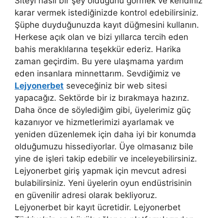
Siteyi nasıl bir şey olduğunu görmek ve kendiniz
karar vermek istediğinizde kontrol edebilirsiniz.
Şüphe duyduğunuzda kayıt düğmesini kullanın.
Herkese açık olan ve bizi yıllarca tercih eden
bahis meraklılarına teşekkür ederiz. Harika
zaman geçirdim. Bu yere ulaşmama yardım
eden insanlara minnettarım. Sevdiğimiz ve
Lejyonerbet
seveceğiniz bir web sitesi
yapacağız. Sektörde bir iz bırakmaya hazırız.
Daha önce de söylediğim gibi, üyelerimiz güç
kazanıyor ve hizmetlerimizi ayarlamak ve
yeniden düzenlemek için daha iyi bir konumda
olduğumuzu hissediyorlar. Üye olmasanız bile
yine de işleri takip edebilir ve inceleyebilirsiniz.
Lejyonerbet giriş yapmak için mevcut adresi
bulabilirsiniz. Yeni üyelerin oyun endüstrisinin
en güvenilir adresi olarak bekliyoruz.
Lejyonerbet bir kayıt ücretidir. Lejyonerbet