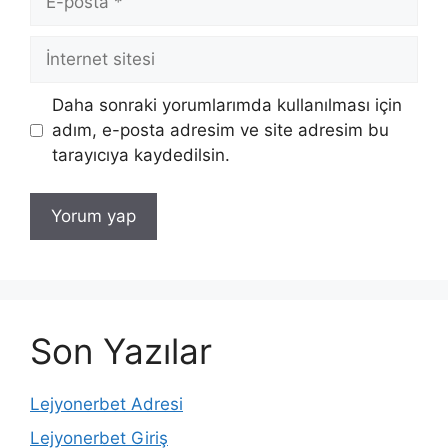
posta
İnternet
sitesi
Daha sonraki yorumlarımda kullanılması için
adım, e-posta adresim ve site adresim bu
tarayıcıya kaydedilsin.
Son Yazılar
Lejyonerbet Adresi
Lejyonerbet Giriş