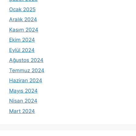
Ocak 2025
Aralık 2024
Kasım 2024
Ekim 2024
Eylül 2024
Ağustos 2024
Temmuz 2024
Haziran 2024
Mayıs 2024
Nisan 2024
Mart 2024