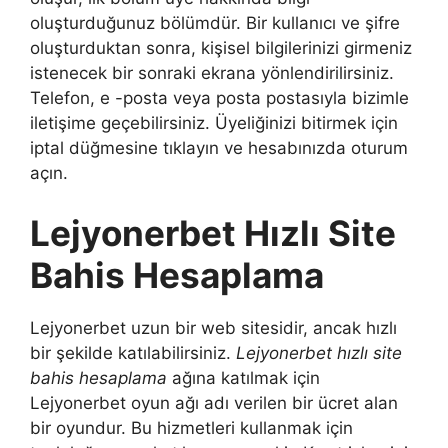
oluşturduğunuz bölümdür. Bir kullanıcı ve şifre
oluşturduktan sonra, kişisel bilgilerinizi girmeniz
istenecek bir sonraki ekrana yönlendirilirsiniz.
Telefon, e -posta veya posta postasıyla bizimle
iletişime geçebilirsiniz. Üyeliğinizi bitirmek için
iptal düğmesine tıklayın ve hesabınızda oturum
açın.
Lejyonerbet Hızlı Site
Bahis Hesaplama
Lejyonerbet uzun bir web sitesidir, ancak hızlı
bir şekilde katılabilirsiniz.
Lejyonerbet hızlı site
bahis hesaplama
ağına katılmak için
Lejyonerbet oyun ağı adı verilen bir ücret alan
bir oyundur. Bu hizmetleri kullanmak için