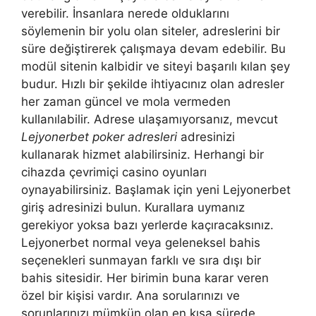
verebilir. İnsanlara nerede olduklarını
söylemenin bir yolu olan siteler, adreslerini bir
süre değiştirerek çalışmaya devam edebilir. Bu
modül sitenin kalbidir ve siteyi başarılı kılan şey
budur. Hızlı bir şekilde ihtiyacınız olan adresler
her zaman güncel ve mola vermeden
kullanılabilir. Adrese ulaşamıyorsanız, mevcut
Lejyonerbet poker adresleri
adresinizi
kullanarak hizmet alabilirsiniz. Herhangi bir
cihazda çevrimiçi casino oyunları
oynayabilirsiniz. Başlamak için yeni Lejyonerbet
giriş adresinizi bulun. Kurallara uymanız
gerekiyor yoksa bazı yerlerde kaçıracaksınız.
Lejyonerbet normal veya geleneksel bahis
seçenekleri sunmayan farklı ve sıra dışı bir
bahis sitesidir. Her birimin buna karar veren
özel bir kişisi vardır. Ana sorularınızı ve
sorunlarınızı mümkün olan en kısa sürede