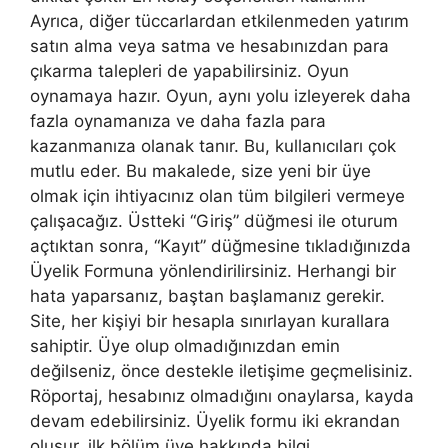
Ayrıca, diğer tüccarlardan etkilenmeden yatırım
satın alma veya satma ve hesabınızdan para
çıkarma talepleri de yapabilirsiniz. Oyun
oynamaya hazır. Oyun, aynı yolu izleyerek daha
fazla oynamanıza ve daha fazla para
kazanmanıza olanak tanır. Bu, kullanıcıları çok
mutlu eder. Bu makalede, size yeni bir üye
olmak için ihtiyacınız olan tüm bilgileri vermeye
çalışacağız. Üstteki “Giriş” düğmesi ile oturum
açtıktan sonra, “Kayıt” düğmesine tıkladığınızda
Üyelik Formuna yönlendirilirsiniz. Herhangi bir
hata yaparsanız, baştan başlamanız gerekir.
Site, her kişiyi bir hesapla sınırlayan kurallara
sahiptir. Üye olup olmadığınızdan emin
değilseniz, önce destekle iletişime geçmelisiniz.
Röportaj, hesabınız olmadığını onaylarsa, kayda
devam edebilirsiniz. Üyelik formu iki ekrandan
oluşur, ilk bölüm üye hakkında bilgi