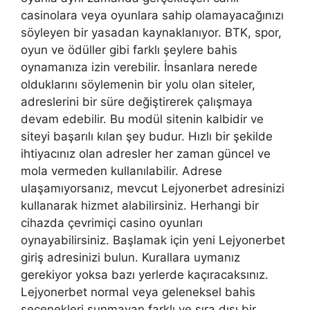
casinolara veya oyunlara sahip olamayacağınızı
söyleyen bir yasadan kaynaklanıyor. BTK, spor,
oyun ve ödüller gibi farklı şeylere bahis
oynamanıza izin verebilir. İnsanlara nerede
olduklarını söylemenin bir yolu olan siteler,
adreslerini bir süre değiştirerek çalışmaya
devam edebilir. Bu modül sitenin kalbidir ve
siteyi başarılı kılan şey budur. Hızlı bir şekilde
ihtiyacınız olan adresler her zaman güncel ve
mola vermeden kullanılabilir. Adrese
ulaşamıyorsanız, mevcut Lejyonerbet adresinizi
kullanarak hizmet alabilirsiniz. Herhangi bir
cihazda çevrimiçi casino oyunları
oynayabilirsiniz. Başlamak için yeni Lejyonerbet
giriş adresinizi bulun. Kurallara uymanız
gerekiyor yoksa bazı yerlerde kaçıracaksınız.
Lejyonerbet normal veya geleneksel bahis
seçenekleri sunmayan farklı ve sıra dışı bir