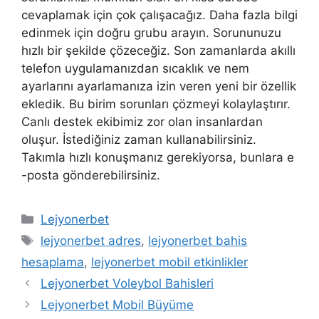
cevaplamak için çok çalışacağız. Daha fazla bilgi
edinmek için doğru grubu arayın. Sorununuzu
hızlı bir şekilde çözeceğiz. Son zamanlarda akıllı
telefon uygulamanızdan sıcaklık ve nem
ayarlarını ayarlamanıza izin veren yeni bir özellik
ekledik. Bu birim sorunları çözmeyi kolaylaştırır.
Canlı destek ekibimiz zor olan insanlardan
oluşur. İstediğiniz zaman kullanabilirsiniz.
Takımla hızlı konuşmanız gerekiyorsa, bunlara e
-posta gönderebilirsiniz.
Kategoriler
Lejyonerbet
Etiketler
lejyonerbet adres
,
lejyonerbet bahis
hesaplama
,
lejyonerbet mobil etkinlikler
Lejyonerbet Voleybol Bahisleri
Lejyonerbet Mobil Büyüme