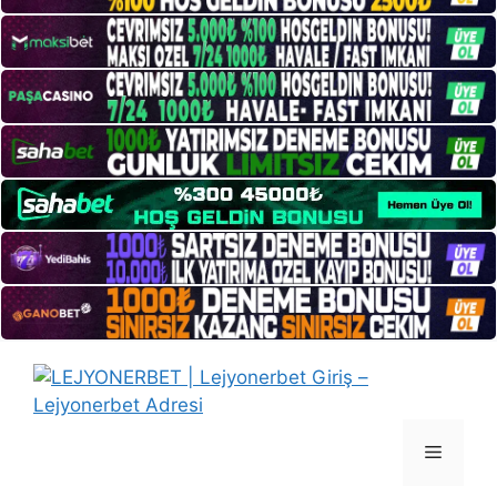
İçeriğe
atla
Menü