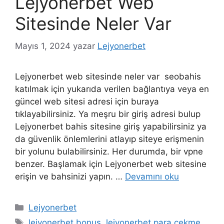
Lejyonerbet Web
Sitesinde Neler Var
Mayıs 1, 2024
yazar
Lejyonerbet
Lejyonerbet web sitesinde neler var seobahis
katılmak için yukarıda verilen bağlantıya veya en
güncel web sitesi adresi için buraya
tıklayabilirsiniz. Ya meşru bir giriş adresi bulup
Lejyonerbet bahis sitesine giriş yapabilirsiniz ya
da güvenlik önlemlerini atlayıp siteye erişmenin
bir yolunu bulabilirsiniz. Her durumda, bir vpne
benzer. Başlamak için Lejyonerbet web sitesine
erişin ve bahsinizi yapın. …
Devamını oku
Kategoriler
Lejyonerbet
Etiketler
lejyonerbet bonus
,
lejyonerbet para çekme