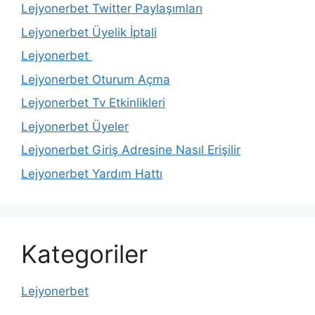
Lejyonerbet Twitter Paylaşımları
Lejyonerbet Üyelik İptali
Lejyonerbet
Lejyonerbet Oturum Açma
Lejyonerbet Tv Etkinlikleri
Lejyonerbet Üyeler
Lejyonerbet Giriş Adresine Nasıl Erişilir
Lejyonerbet Yardım Hattı
Kategoriler
Lejyonerbet