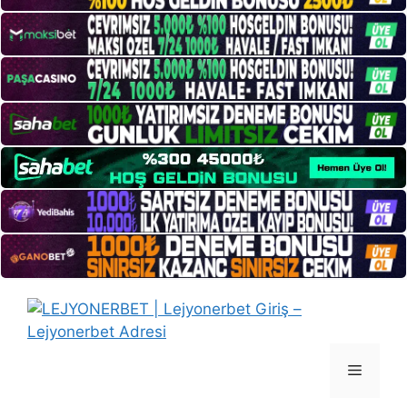
İçeriğe
atla
Menü