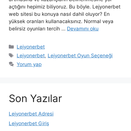
açtığını hepimiz biliyoruz. Bu böyle. Lejyonerbet
web sitesi bu konuya nasıl dahil oluyor? En
yüksek oranları kullanacaksınız. Normal veya
belirsiz oyunları tercih …
Devamını oku
Kategoriler
Lejyonerbet
Etiketler
Lejyonerbet
,
Lejyonerbet Oyun Seçeneği
Yorum yap
Son Yazılar
Lejyonerbet Adresi
Lejyonerbet Giriş