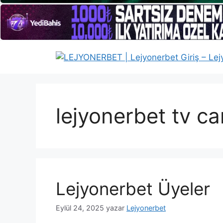
İçeriğe
atla
lejyonerbet tv ca
Lejyonerbet Üyeler
Eylül 24, 2025
yazar
Lejyonerbet