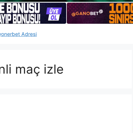
nli maç izle