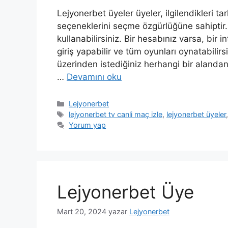
Lejyonerbet üyeler üyeler, ilgilendikleri 
seçeneklerini seçme özgürlüğüne sahiptir. 
kullanabilirsiniz. Bir hesabınız varsa, bir
giriş yapabilir ve tüm oyunları oynatabilirs
üzerinden istediğiniz herhangi bir alanda
…
Devamını oku
Kategoriler
Lejyonerbet
Etiketler
lejyonerbet tv canli maç izle
,
lejyonerbet üyeler
Yorum yap
Lejyonerbet Üye
Mart 20, 2024
yazar
Lejyonerbet