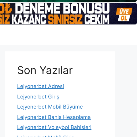
Son Yazılar
Lejyonerbet Adresi
Lejyonerbet Giriş
Lejyonerbet Mobil Büyüme
Lejyonerbet Bahis Hesaplama
Lejyonerbet Voleybol Bahisleri