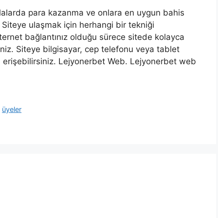
tarlalarda para kazanma ve onlara en uygun bahis
Siteye ulaşmak için herhangi bir tekniği
 internet bağlantınız olduğu sürece sitede kolayca
iniz. Siteye bilgisayar, cep telefonu veya tablet
n erişebilirsiniz. Lejyonerbet Web. Lejyonerbet web
,
üyeler