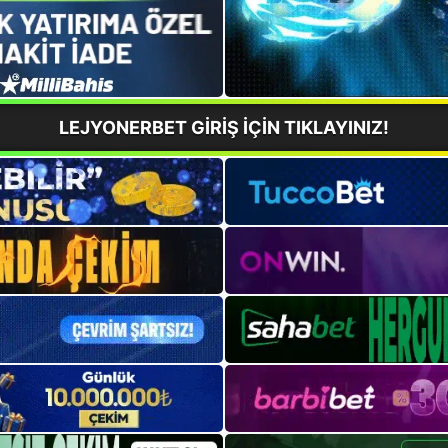
LEJYONERBET GİRİŞ İÇİN TIKLAYINIZ!