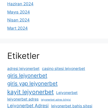
Haziran 2024
Mayıs 2024
Nisan 2024
Mart 2024
Etiketler
adresi lejyonerbet
casino sitesi lejyonerbet
giris lejyonerbet
giris yap lejyonerbet
kayit lejyonerbet
Lejyonerbet
lejyonerbet adres
lejyonerbet adres bilgisi
Lejyonerbet Adresi
lejyonerbet bahis sitesi