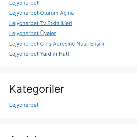
Lejyonerbet
Lejyonerbet Oturum Açma
Lejyonerbet Tv Etkinlikleri
Lejyonerbet Üyeler
Lejyonerbet Giriş Adresine Nasıl Erişilir
Lejyonerbet Yardım Hattı
Kategoriler
Lejyonerbet