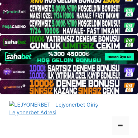
İçeriğe
atla
Menü