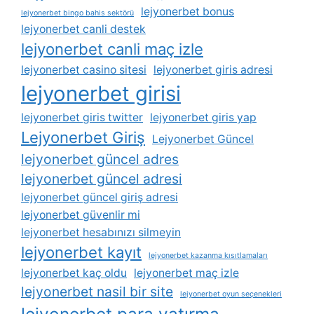
lejyonerbet bonus
lejyonerbet bingo bahis sektörü
lejyonerbet canli destek
lejyonerbet canli maç izle
lejyonerbet casino sitesi
lejyonerbet giris adresi
lejyonerbet girisi
lejyonerbet giris twitter
lejyonerbet giris yap
Lejyonerbet Giriş
Lejyonerbet Güncel
lejyonerbet güncel adres
lejyonerbet güncel adresi
lejyonerbet güncel giriş adresi
lejyonerbet güvenlir mi
lejyonerbet hesabınızı silmeyin
lejyonerbet kayıt
lejyonerbet kazanma kısıtlamaları
lejyonerbet kaç oldu
lejyonerbet maç izle
lejyonerbet nasil bir site
lejyonerbet oyun seçenekleri
lejyonerbet para yatırma