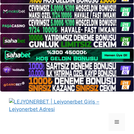
İçeriğe
atla
Menü