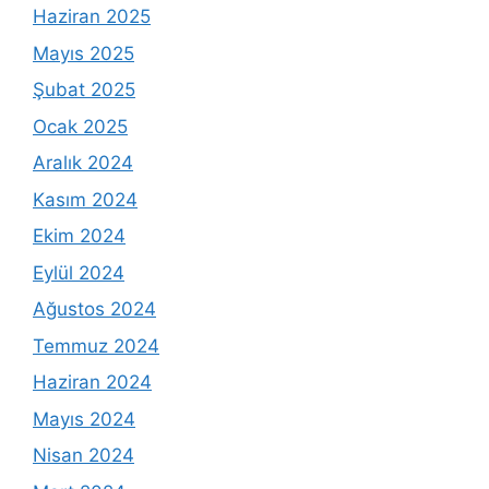
Haziran 2025
Mayıs 2025
Şubat 2025
Ocak 2025
Aralık 2024
Kasım 2024
Ekim 2024
Eylül 2024
Ağustos 2024
Temmuz 2024
Haziran 2024
Mayıs 2024
Nisan 2024