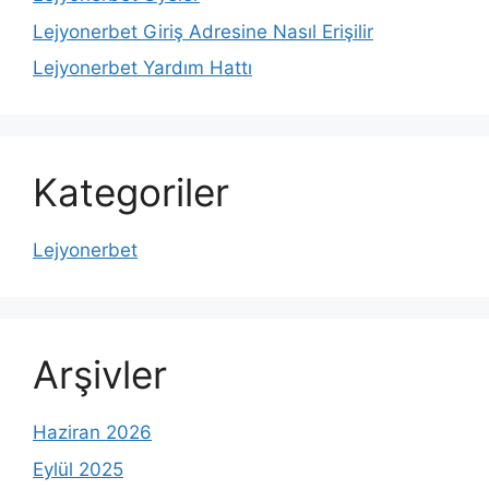
Lejyonerbet Giriş Adresine Nasıl Erişilir
Lejyonerbet Yardım Hattı
Kategoriler
Lejyonerbet
Arşivler
Haziran 2026
Eylül 2025