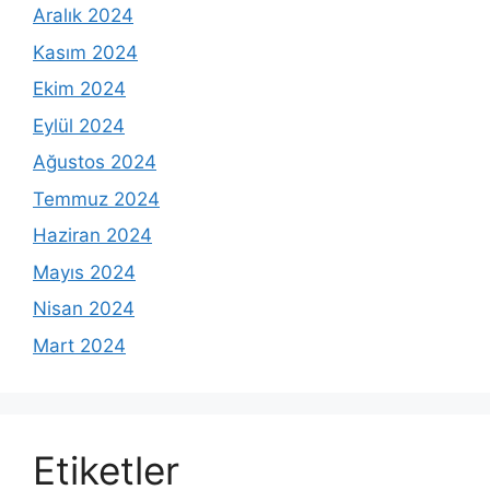
Aralık 2024
Kasım 2024
Ekim 2024
Eylül 2024
Ağustos 2024
Temmuz 2024
Haziran 2024
Mayıs 2024
Nisan 2024
Mart 2024
Etiketler