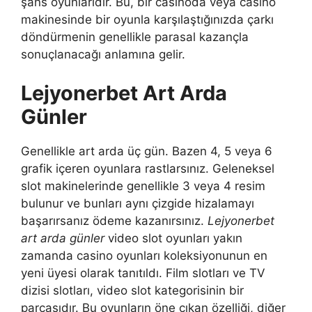
şans oyunlarıdır. Bu, bir casinoda veya casino
makinesinde bir oyunla karşılaştığınızda çarkı
döndürmenin genellikle parasal kazançla
sonuçlanacağı anlamına gelir.
Lejyonerbet Art Arda
Günler
Genellikle art arda üç gün. Bazen 4, 5 veya 6
grafik içeren oyunlara rastlarsınız. Geleneksel
slot makinelerinde genellikle 3 veya 4 resim
bulunur ve bunları aynı çizgide hizalamayı
başarırsanız ödeme kazanırsınız.
Lejyonerbet
art arda günler
video slot oyunları yakın
zamanda casino oyunları koleksiyonunun en
yeni üyesi olarak tanıtıldı. Film slotları ve TV
dizisi slotları, video slot kategorisinin bir
parçasıdır. Bu oyunların öne çıkan özelliği, diğer