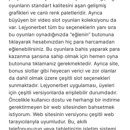
oyunların standart kalitesini aşan gelişmiş
grafikleri ve canlı renk paletleridir. Ayrıca
büyüyen bir video slot oyunları koleksiyonu da
var. Lejyonerbet tüm bu seçeneklerin yanı sıra
bu oyunları oynadığınızda “eğlenin” butonuna
tıklayarak hesabınızdan hiç para harcamadan
eğlenebilirsiniz. Bu oyunlara bahis yaparak para
kazanma şansına sahip olmak için hemen oyna
butonuna tıklamanız gerekmektedir. Ayrıca site,
bonus slotlar gibi heyecan verici ve zor olanlar
da dahil olmak üzere çeşitli slot seçenekleri
sunmaktadır. Lejyonerbet uygulaması, üyeleri
için çeşitli versiyonlarda erişilebilir durumdadır.
Öncelikle kullanıcı dostu ve herhangi bir indirme
gerektirmeyen bir web sitesinden bahsetmek
istiyorum. Web sitesinin versiyonu çeşitli web
tarayıcılarıyla uyumludur. Bu, akıllı
telefonunuzun veya tabletinizin işletim sistemi