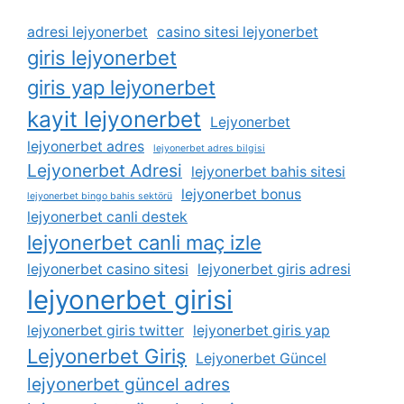
adresi lejyonerbet
casino sitesi lejyonerbet
giris lejyonerbet
giris yap lejyonerbet
kayit lejyonerbet
Lejyonerbet
lejyonerbet adres
lejyonerbet adres bilgisi
Lejyonerbet Adresi
lejyonerbet bahis sitesi
lejyonerbet bonus
lejyonerbet bingo bahis sektörü
lejyonerbet canli destek
lejyonerbet canli maç izle
lejyonerbet casino sitesi
lejyonerbet giris adresi
lejyonerbet girisi
lejyonerbet giris twitter
lejyonerbet giris yap
Lejyonerbet Giriş
Lejyonerbet Güncel
lejyonerbet güncel adres