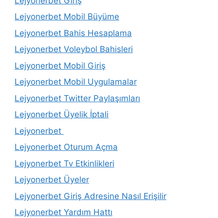
Lejyonerbet Giriş
Lejyonerbet Mobil Büyüme
Lejyonerbet Bahis Hesaplama
Lejyonerbet Voleybol Bahisleri
Lejyonerbet Mobil Giriş
Lejyonerbet Mobil Uygulamalar
Lejyonerbet Twitter Paylaşımları
Lejyonerbet Üyelik İptali
Lejyonerbet
Lejyonerbet Oturum Açma
Lejyonerbet Tv Etkinlikleri
Lejyonerbet Üyeler
Lejyonerbet Giriş Adresine Nasıl Erişilir
Lejyonerbet Yardım Hattı