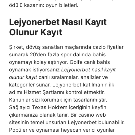
ödülü kazanın: oyun biletleri.
Lejyonerbet Nasıl Kayıt
Olunur Kayıt
Şirket, dövüş sanatları maçlarında cazip fiyatlar
sunarak 20’den fazla spor dalında bahis
oynamayı kolaylaştırıyor. Golfe canlı bahis
oynamak istiyorsanız
Lejyonerbet nasıl kayıt
olunur kayıt
canlı sıralamalar, analizler ve
kategoriler sunar. Lejyonerbet katılmanın ilk
adımı Hizmet Şartlarını kontrol etmektir.
Kanunlar sizi korumak için tasarlanmıştır.
Sağlayıcı Texas Hold’em içeriğinin keyfini
çıkarmanıza olanak tanır. Bir casino web
sitesinin temel unsurları Lejyonerbet bulunabilir.
Popüler ve oynaması heyecan verici oyunlar