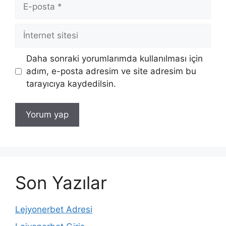
E-
posta
İnternet
sitesi
Daha sonraki yorumlarımda kullanılması için
adım, e-posta adresim ve site adresim bu
tarayıcıya kaydedilsin.
Son Yazılar
Lejyonerbet Adresi