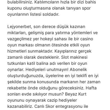
bulabilirsiniz. Katılımcıların hızla bir dizi bahis
kuponu oluşturmasına olanak tanıyan spor
oyunlarının listesi soldadır.
Lejyonerbet, son derece düşük kazınan
miktarları, gelişmiş para yatırma yöntemleri ve
vazgeçilmez yer hokeyi sahası ile bir casino
oyun markası olmanın ötesinde etkili oyun
hizmetleri sunmaktadır. Kayıplarınız gerçek
zamanlı olarak desteklenir. Slot makinesi
tutkunları katil balina adı verilen bir oyun
oynarlar. Hediyeleri unutmayın! Abonelik
oluşturduğunuzda, üyelerine en iyi teklifi en iyi
şekilde sunma konusunda markanın her zaman
rekabette önde olduğunu göreceksiniz. Hafta
sonları evde sıkılıyor musun? Beyaz Kurt
oyununu oynayarak cazip hediyeler
kazanabiliriz. Canlı Skor entegrasyonu ile