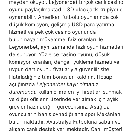
meydan okuyor. Lejyonerbet birçok canlı casino
oyunu paylaşılmaktadır. 3D blackjack krupiyerle
oynanabilir. Amerikan futbolu oyunlarında çok
düşük komisyon, gelişmiş USD para yatırma
hizmeti ve pek çok casino oyununda
bulunmayan mükemmel faiz oranları ile
Lejyonerbet, aynı zamanda hızlı oyun hizmetleri
de sunuyor. Yüzlerce casino oyunu, düşük
komisyon oranları, dengeli yükleme hizmeti ve
uygun dart oyunu fiyatlarıyla güvenilir site.
Hatırladığınız tüm bonusları kaldırın. Hesap
açtığınızda
Lejyonerbet kayıt olmanız
durumunda
kullanıcılara en iyi fırsatları sunmak
ve diğer ofislerin üzerinde yer almak için aylık
grevler hazırladığını göreceksiniz. Aşağıda
oyuncuların bahis oynadığı ana spor Mekânları
bulunmaktadır. Avustralya Futboluna sabah ve
akşam canlı destek verilmektedir. Canlı müşteri