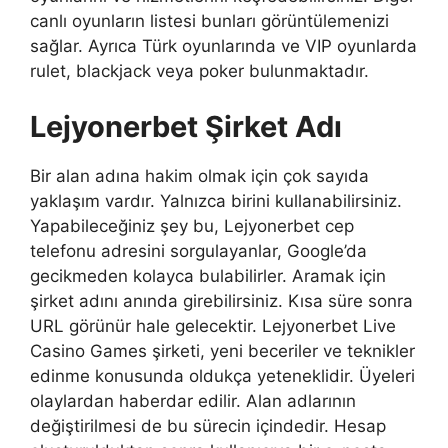
canlı oyunların listesi bunları görüntülemenizi
sağlar. Ayrıca Türk oyunlarında ve VIP oyunlarda
rulet, blackjack veya poker bulunmaktadır.
Lejyonerbet Şirket Adı
Bir alan adına hakim olmak için çok sayıda
yaklaşım vardır. Yalnızca birini kullanabilirsiniz.
Yapabileceğiniz şey bu, Lejyonerbet cep
telefonu adresini sorgulayanlar, Google’da
gecikmeden kolayca bulabilirler. Aramak için
şirket adını anında girebilirsiniz. Kısa süre sonra
URL görünür hale gelecektir. Lejyonerbet Live
Casino Games şirketi, yeni beceriler ve teknikler
edinme konusunda oldukça yeteneklidir. Üyeleri
olaylardan haberdar edilir. Alan adlarının
değiştirilmesi de bu sürecin içindedir. Hesap