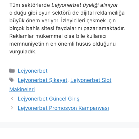
Tüm sektörlerde
Lejyonerbet üyeliği alınıyor
olduğu gibi oyun sektörü de dijital reklamcılığa
büyük önem veriyor. İzleyicileri çekmek için
birçok bahis sitesi faydalarını pazarlamaktadır.
Reklamlar mükemmel olsa bile kullanıcı
memnuniyetinin en önemli husus olduğunu
vurguladık.
Kategoriler
Lejyonerbet
Etiketler
Lejyonerbet Şikayet
,
Lejyonerbet Slot
Makineleri
Lejyonerbet Güncel Giriş
Lejyonerbet Promosyon Kampanyası