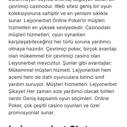
çevrimiçi casinodur. Web sitesi geniş bir oyun
koleksiyonuna sahiptir ve en yenisini sıklıkla
sunar. Lejyonerbet Online Poker’in müşteri
hizmetleri en yüksek seviyededir. Casinodaki
müşteri hizmetleri, oyun oynarken
karşılaşabileceğiniz her türlü soruna yardımcı
olmaya hazırdır. Çevrimiçi poker, birçok avantajı
olan mükemmel bir çevrimiçi casino olan
Lejyonerbet mevcuttur. Şunlar gibi avantajlar:
Mükemmel müşteri hizmeti. Lejyonerbet hem
acemi hem de dahi oyunculara birinci sınıf
yardım sunuyor. Müşteri hizmetleri: Lejyonerbet
Şikayet Her zaman size yardımcı olacak birileri
vardır Geniş kapsamlı oyun seçimleri. Online
Poker, çok çeşitli casino oyunları ve özel
promosyonlar sunar.