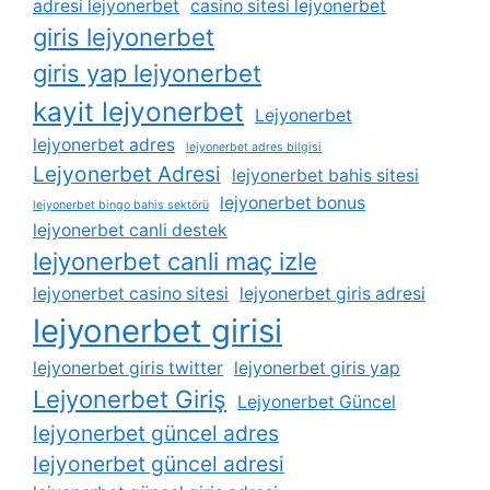
adresi lejyonerbet
casino sitesi lejyonerbet
giris lejyonerbet
giris yap lejyonerbet
kayit lejyonerbet
Lejyonerbet
lejyonerbet adres
lejyonerbet adres bilgisi
Lejyonerbet Adresi
lejyonerbet bahis sitesi
lejyonerbet bonus
lejyonerbet bingo bahis sektörü
lejyonerbet canli destek
lejyonerbet canli maç izle
lejyonerbet casino sitesi
lejyonerbet giris adresi
lejyonerbet girisi
lejyonerbet giris twitter
lejyonerbet giris yap
Lejyonerbet Giriş
Lejyonerbet Güncel
lejyonerbet güncel adres
lejyonerbet güncel adresi