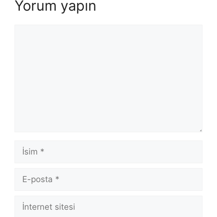
Yorum yapın
Yorum
İsim
E-
posta
İnternet
sitesi