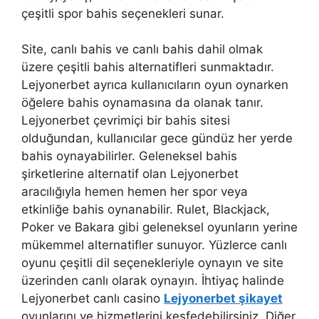
çeşitli spor bahis seçenekleri sunar.
Site, canlı bahis ve canlı bahis dahil olmak
üzere çeşitli bahis alternatifleri sunmaktadır.
Lejyonerbet ayrıca kullanıcıların oyun oynarken
öğelere bahis oynamasına da olanak tanır.
Lejyonerbet çevrimiçi bir bahis sitesi
olduğundan, kullanıcılar gece gündüz her yerde
bahis oynayabilirler. Geleneksel bahis
şirketlerine alternatif olan Lejyonerbet
aracılığıyla hemen hemen her spor veya
etkinliğe bahis oynanabilir. Rulet, Blackjack,
Poker ve Bakara gibi geleneksel oyunların yerine
mükemmel alternatifler sunuyor. Yüzlerce canlı
oyunu çeşitli dil seçenekleriyle oynayın ve site
üzerinden canlı olarak oynayın. İhtiyaç halinde
Lejyonerbet canlı casino
Lejyonerbet şikayet
oyunlarını ve hizmetlerini keşfedebilirsiniz. Diğer