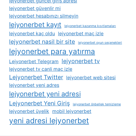
lejyonerbet güncel giriş adresi
lejyonerbet güvenlir mi
lejyonerbet hesabınızı silmeyin
lejyonerbet kayıt
lejyonerbet kazanma kısıtlamaları
lejyonerbet kaç oldu
lejyonerbet maç izle
lejyonerbet nasil bir site
lejyonerbet oyun seçenekleri
lejyonerbet para yatırma
lejyonerbet tv
Lejyonerbet Telegram
lejyonerbet tv canli maç izle
Lejyonerbet Twitter
lejyonerbet web sitesi
lejyonerbet yeni adres
lejyonerbet yeni adresi
Lejyonerbet Yeni Giriş
lejyonerbet önbellek temizleme
lejyonerbet üyelik
mobil lejyonerbet
yeni adresi lejyonerbet