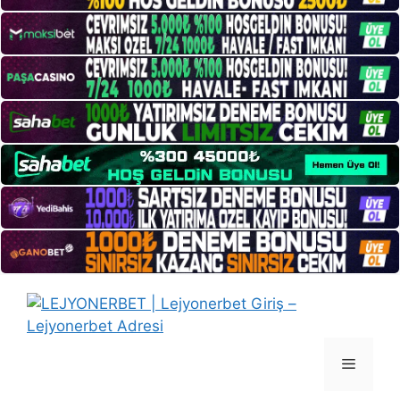
İçeriğe
atla
Menü