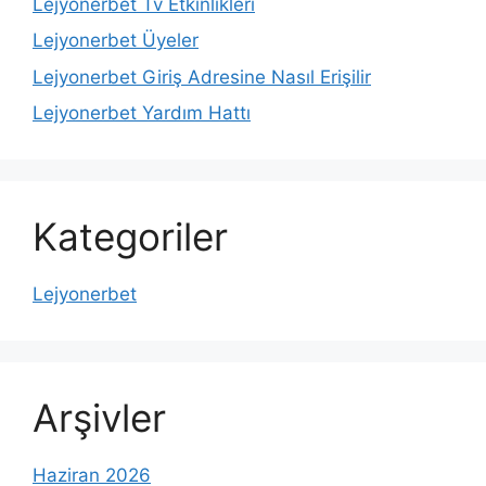
Lejyonerbet Tv Etkinlikleri
Lejyonerbet Üyeler
Lejyonerbet Giriş Adresine Nasıl Erişilir
Lejyonerbet Yardım Hattı
Kategoriler
Lejyonerbet
Arşivler
Haziran 2026