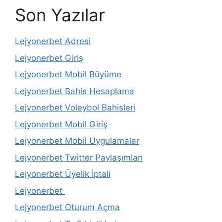
Son Yazılar
Lejyonerbet Adresi
Lejyonerbet Giriş
Lejyonerbet Mobil Büyüme
Lejyonerbet Bahis Hesaplama
Lejyonerbet Voleybol Bahisleri
Lejyonerbet Mobil Giriş
Lejyonerbet Mobil Uygulamalar
Lejyonerbet Twitter Paylaşımları
Lejyonerbet Üyelik İptali
Lejyonerbet
Lejyonerbet Oturum Açma