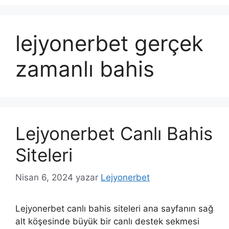
lejyonerbet gerçek
zamanlı bahis
Lejyonerbet Canlı Bahis
Siteleri
Nisan 6, 2024
yazar
Lejyonerbet
Lejyonerbet canlı bahis siteleri ana sayfanın sağ
alt köşesinde büyük bir canlı destek sekmesi