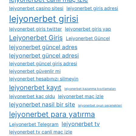
lejyonerbet casino sitesi
lejyonerbet giris adresi
lejyonerbet girisi
lejyonerbet giris twitter
lejyonerbet giris yap
Lejyonerbet Giriş
Lejyonerbet Güncel
lejyonerbet güncel adres
lejyonerbet güncel adresi
lejyonerbet güncel giriş adresi
lejyonerbet güvenlir mi
lejyonerbet hesabınızı silmeyin
lejyonerbet kayıt
lejyonerbet kazanma kısıtlamaları
lejyonerbet kaç oldu
lejyonerbet maç izle
lejyonerbet nasil bir site
lejyonerbet oyun seçenekleri
lejyonerbet para yatırma
lejyonerbet tv
Lejyonerbet Telegram
lejyonerbet tv canli maç izle