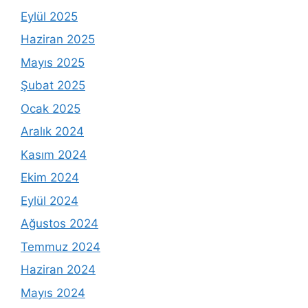
Eylül 2025
Haziran 2025
Mayıs 2025
Şubat 2025
Ocak 2025
Aralık 2024
Kasım 2024
Ekim 2024
Eylül 2024
Ağustos 2024
Temmuz 2024
Haziran 2024
Mayıs 2024