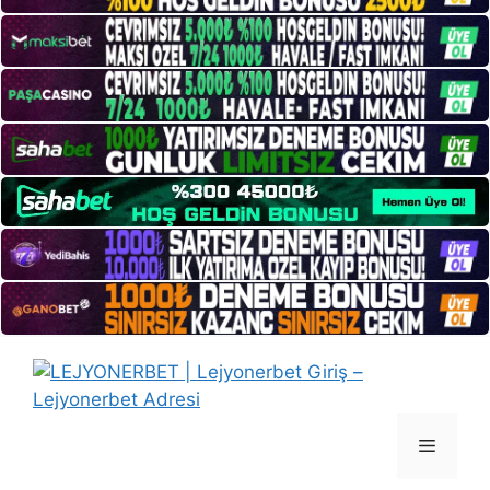
İçeriğe
atla
Menü