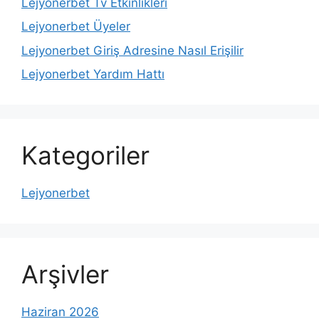
Lejyonerbet Tv Etkinlikleri
Lejyonerbet Üyeler
Lejyonerbet Giriş Adresine Nasıl Erişilir
Lejyonerbet Yardım Hattı
Kategoriler
Lejyonerbet
Arşivler
Haziran 2026