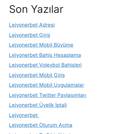
Son Yazılar
Lejyonerbet Adresi
Lejyonerbet Giriş
Lejyonerbet Mobil Büyüme
Lejyonerbet Bahis Hesaplama
Lejyonerbet Voleybol Bahisleri
Lejyonerbet Mobil Giriş
Lejyonerbet Mobil Uygulamalar
Lejyonerbet Twitter Paylaşımları
Lejyonerbet Üyelik İptali
Lejyonerbet
Lejyonerbet Oturum Açma