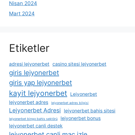
Nisan 2024
Mart 2024
Etiketler
adresi lejyonerbet
casino sitesi lejyonerbet
giris lejyonerbet
giris yap lejyonerbet
kayit lejyonerbet
Lejyonerbet
lejyonerbet adres
lejyonerbet adres bilgisi
Lejyonerbet Adresi
lejyonerbet bahis sitesi
lejyonerbet bonus
lejyonerbet bingo bahis sektörü
lejyonerbet canli destek
lejyonerbet canli maç izle