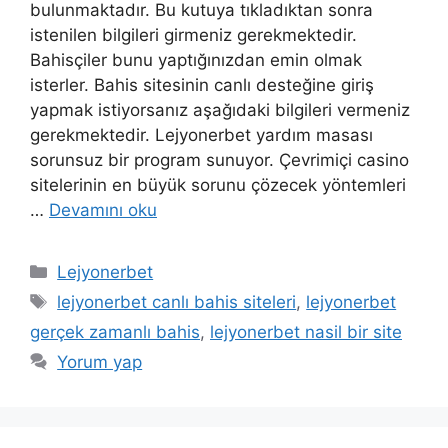
bulunmaktadır. Bu kutuya tıkladıktan sonra
istenilen bilgileri girmeniz gerekmektedir.
Bahisçiler bunu yaptığınızdan emin olmak
isterler. Bahis sitesinin canlı desteğine giriş
yapmak istiyorsanız aşağıdaki bilgileri vermeniz
gerekmektedir. Lejyonerbet yardım masası
sorunsuz bir program sunuyor. Çevrimiçi casino
sitelerinin en büyük sorunu çözecek yöntemleri
…
Devamını oku
Kategoriler
Lejyonerbet
Etiketler
lejyonerbet canlı bahis siteleri
,
lejyonerbet
gerçek zamanlı bahis
,
lejyonerbet nasil bir site
Yorum yap