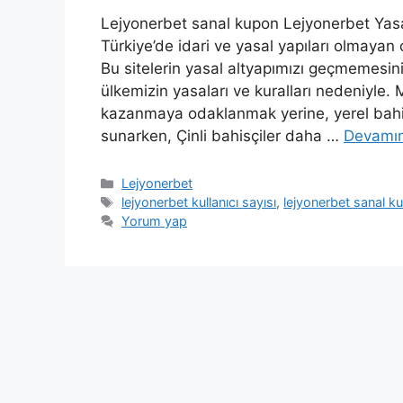
Lejyonerbet sanal kupon Lejyonerbet Yasa
Türkiye’de idari ve yasal yapıları olmayan 
Bu sitelerin yasal altyapımızı geçmemesini
ülkemizin yasaları ve kuralları nedeniyle.
kazanmaya odaklanmak yerine, yerel bahi
sunarken, Çinli bahisçiler daha …
Devamın
Kategoriler
Lejyonerbet
Etiketler
lejyonerbet kullanıcı sayısı
,
lejyonerbet sanal k
Yorum yap