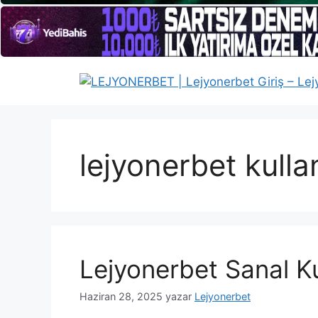
İçeriğe
atla
lejyonerbet kullan
Lejyonerbet Sanal 
Haziran 28, 2025
yazar
Lejyonerbet