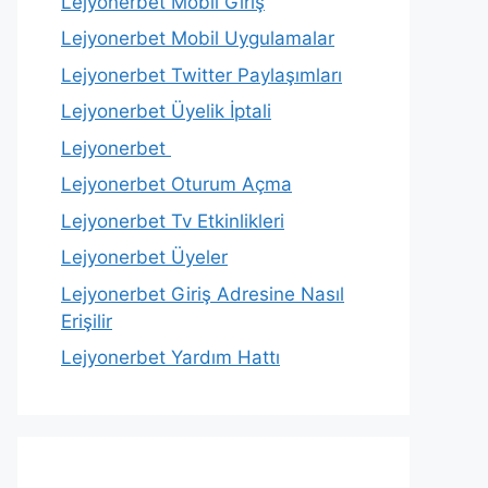
Lejyonerbet Mobil Giriş
Lejyonerbet Mobil Uygulamalar
Lejyonerbet Twitter Paylaşımları
Lejyonerbet Üyelik İptali
Lejyonerbet
Lejyonerbet Oturum Açma
Lejyonerbet Tv Etkinlikleri
Lejyonerbet Üyeler
Lejyonerbet Giriş Adresine Nasıl
Erişilir
Lejyonerbet Yardım Hattı