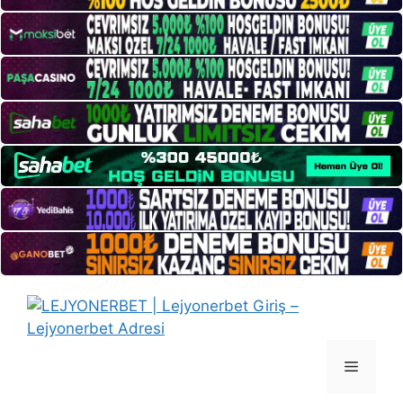
İçeriğe
atla
Menü