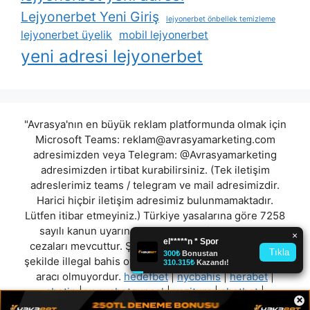
Lejyonerbet Yeni Giriş
lejyonerbet önbellek temizleme
lejyonerbet üyelik
mobil lejyonerbet
yeni adresi lejyonerbet
"Avrasya'nın en büyük reklam platformunda olmak için
Microsoft Teams:
reklam@avrasyamarketing.com
adresimizden veya Telegram: @Avrasyamarketing
adresimizden irtibat kurabilirsiniz. (Tek iletişim
adreslerimiz teams / telegram ve mail adresimizdir.
Harici hiçbir iletişim adresimiz bulunmamaktadır.
Lütfen itibar etmeyiniz.) Türkiye yasalarına göre 7258
sayılı kanun uyarınca yasa dışı bahis oynamanın
cezaları mevcuttur. Şu an bulunduğunuz site hiç bir
şekilde illegal bahis oyunları oynatmıyor ve oynamaya
aracı olmuyordur.
hedefbet
|
nycbahis
|
herabet
|
sbetin
|
venusbetguncel
|
yazitura
|
shotbet
|
×
grandsapphirebet
"