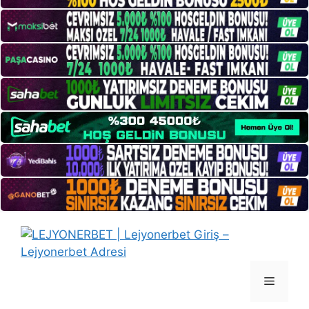
İçeriğe
atla
Menü