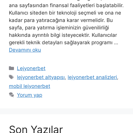
ana sayfasından finansal faaliyetleri başlatabilir.
Kullanıcı siteden bir teknoloji seçmeli ve ona ne
kadar para yatıracağına karar vermelidir. Bu
sayfa, para yatırma işleminizin güvenilirliği
hakkında ayrıntılı bilgi isteyecektir. Kullanıcılar
gerekli teknik detayları sağlayarak programı …
Devamını oku
Kategoriler
Lejyonerbet
Etiketler
lejyonerbet altyapısı
,
lejyonerbet analizleri
,
mobil lejyonerbet
Yorum yap
Son Yazılar