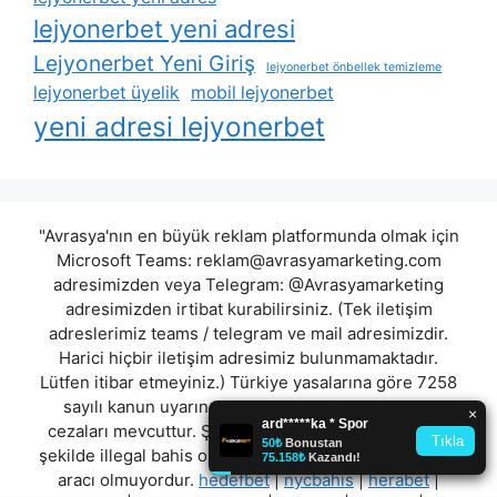
lejyonerbet yeni adresi
Lejyonerbet Yeni Giriş
lejyonerbet önbellek temizleme
lejyonerbet üyelik
mobil lejyonerbet
yeni adresi lejyonerbet
"Avrasya'nın en büyük reklam platformunda olmak için
Microsoft Teams:
reklam@avrasyamarketing.com
adresimizden veya Telegram: @Avrasyamarketing
adresimizden irtibat kurabilirsiniz. (Tek iletişim
adreslerimiz teams / telegram ve mail adresimizdir.
Harici hiçbir iletişim adresimiz bulunmamaktadır.
Lütfen itibar etmeyiniz.) Türkiye yasalarına göre 7258
sayılı kanun uyarınca yasa dışı bahis oynamanın
cezaları mevcuttur. Şu an bulunduğunuz site hiç bir
şekilde illegal bahis oyunları oynatmıyor ve oynamaya
aracı olmuyordur.
hedefbet
|
nycbahis
|
herabet
|