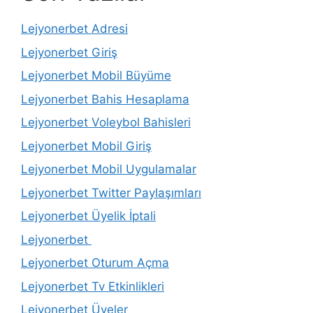
Lejyonerbet Adresi
Lejyonerbet Giriş
Lejyonerbet Mobil Büyüme
Lejyonerbet Bahis Hesaplama
Lejyonerbet Voleybol Bahisleri
Lejyonerbet Mobil Giriş
Lejyonerbet Mobil Uygulamalar
Lejyonerbet Twitter Paylaşımları
Lejyonerbet Üyelik İptali
Lejyonerbet
Lejyonerbet Oturum Açma
Lejyonerbet Tv Etkinlikleri
Lejyonerbet Üyeler