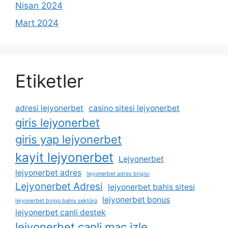
Nisan 2024
Mart 2024
Etiketler
adresi lejyonerbet
casino sitesi lejyonerbet
giris lejyonerbet
giris yap lejyonerbet
kayit lejyonerbet
Lejyonerbet
lejyonerbet adres
lejyonerbet adres bilgisi
Lejyonerbet Adresi
lejyonerbet bahis sitesi
lejyonerbet bonus
lejyonerbet bingo bahis sektörü
lejyonerbet canli destek
lejyonerbet canli maç izle