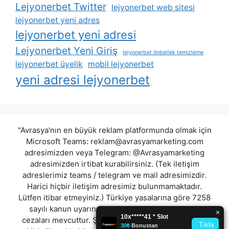
Lejyonerbet Twitter
lejyonerbet web sitesi
lejyonerbet yeni adres
lejyonerbet yeni adresi
Lejyonerbet Yeni Giriş
lejyonerbet önbellek temizleme
lejyonerbet üyelik
mobil lejyonerbet
yeni adresi lejyonerbet
"Avrasya'nın en büyük reklam platformunda olmak için
Microsoft Teams:
reklam@avrasyamarketing.com
adresimizden veya Telegram: @Avrasyamarketing
adresimizden irtibat kurabilirsiniz. (Tek iletişim
adreslerimiz teams / telegram ve mail adresimizdir.
Harici hiçbir iletişim adresimiz bulunmamaktadır.
Lütfen itibar etmeyiniz.) Türkiye yasalarına göre 7258
sayılı kanun uyarınca yasa dışı bahis oynamanın
cezaları mevcuttur. Şu an bulunduğunuz site hiç bir