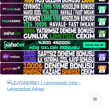
İçeriğe
atla
Menü