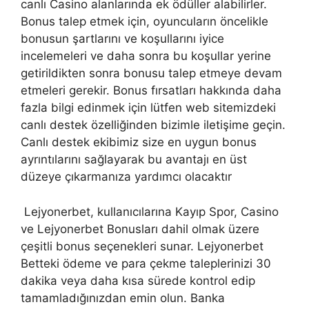
canlı Casino alanlarında ek ödüller alabilirler.
Bonus talep etmek için, oyuncuların öncelikle
bonusun şartlarını ve koşullarını iyice
incelemeleri ve daha sonra bu koşullar yerine
getirildikten sonra bonusu talep etmeye devam
etmeleri gerekir. Bonus fırsatları hakkında daha
fazla bilgi edinmek için lütfen web sitemizdeki
canlı destek özelliğinden bizimle iletişime geçin.
Canlı destek ekibimiz size en uygun bonus
ayrıntılarını sağlayarak bu avantajı en üst
düzeye çıkarmanıza yardımcı olacaktır
Lejyonerbet, kullanıcılarına Kayıp Spor, Casino
ve Lejyonerbet Bonusları dahil olmak üzere
çeşitli bonus seçenekleri sunar. Lejyonerbet
Betteki ödeme ve para çekme taleplerinizi 30
dakika veya daha kısa sürede kontrol edip
tamamladığınızdan emin olun. Banka