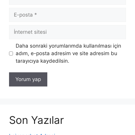
E-
posta
İnternet
sitesi
Daha sonraki yorumlarımda kullanılması için
adım, e-posta adresim ve site adresim bu
tarayıcıya kaydedilsin.
Son Yazılar