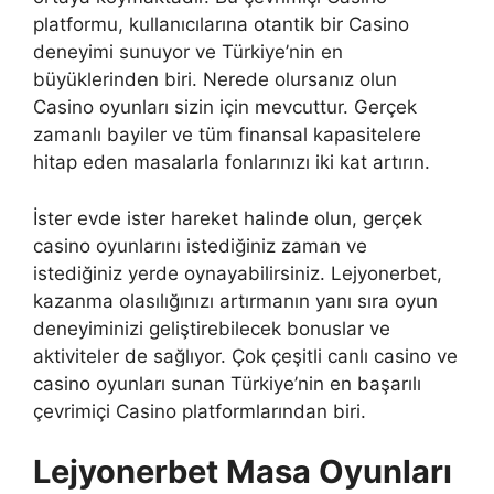
platformu, kullanıcılarına otantik bir Casino
deneyimi sunuyor ve Türkiye’nin en
büyüklerinden biri. Nerede olursanız olun
Casino oyunları sizin için mevcuttur. Gerçek
zamanlı bayiler ve tüm finansal kapasitelere
hitap eden masalarla fonlarınızı iki kat artırın.
İster evde ister hareket halinde olun, gerçek
casino oyunlarını istediğiniz zaman ve
istediğiniz yerde oynayabilirsiniz. Lejyonerbet,
kazanma olasılığınızı artırmanın yanı sıra oyun
deneyiminizi geliştirebilecek bonuslar ve
aktiviteler de sağlıyor. Çok çeşitli canlı casino ve
casino oyunları sunan Türkiye’nin en başarılı
çevrimiçi Casino platformlarından biri.
Lejyonerbet Masa Oyunları