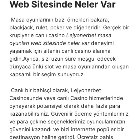
Web Sitesinde Neler Var
Masa oyunlarının bazı örnekleri bakara,
blackjack, rulet, poker ve diğerleridir. Gerçek bir
krupiyerle canlı casino
Lejyonerbet masa
oyunları web sitesinde neler var
deneyimi
yaşamak için sitenin canlı casino alanına
gidin.Ayrıca, sizi uzun süre meşgul edecek
dünyaca ünlü slot ve masa oyunlarından oluşan
kapsamlı bir seçim sunuyoruz.
Canlı bir bahisçi olarak, Lejyonerbet
Casinosunde veya canlı Casino hizmetlerinde
oynayarak potansiyel olarak daha fazla para
kazanabilirsiniz. Güvenilir ödeme yöntemlerimiz
ve para çekme seçeneklerimiz oyuncularımızın
güvenini kazandı ve bizi internette popüler bir
destinasyon haline getirdi. Ücretsiz bahis