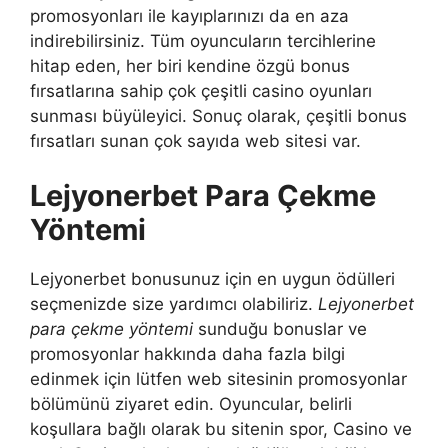
promosyonları ile kayıplarınızı da en aza
indirebilirsiniz. Tüm oyuncuların tercihlerine
hitap eden, her biri kendine özgü bonus
fırsatlarına sahip çok çeşitli casino oyunları
sunması büyüleyici. Sonuç olarak, çeşitli bonus
fırsatları sunan çok sayıda web sitesi var.
Lejyonerbet Para Çekme
Yöntemi
Lejyonerbet bonusunuz için en uygun ödülleri
seçmenizde size yardımcı olabiliriz.
Lejyonerbet
para çekme yöntemi
sunduğu bonuslar ve
promosyonlar hakkında daha fazla bilgi
edinmek için lütfen web sitesinin promosyonlar
bölümünü ziyaret edin. Oyuncular, belirli
koşullara bağlı olarak bu sitenin spor, Casino ve