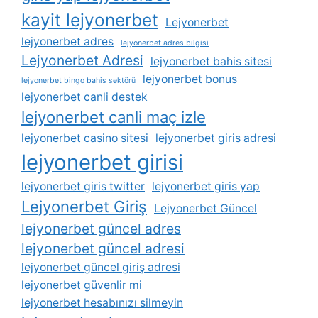
kayit lejyonerbet
Lejyonerbet
lejyonerbet adres
lejyonerbet adres bilgisi
Lejyonerbet Adresi
lejyonerbet bahis sitesi
lejyonerbet bonus
lejyonerbet bingo bahis sektörü
lejyonerbet canli destek
lejyonerbet canli maç izle
lejyonerbet casino sitesi
lejyonerbet giris adresi
lejyonerbet girisi
lejyonerbet giris twitter
lejyonerbet giris yap
Lejyonerbet Giriş
Lejyonerbet Güncel
lejyonerbet güncel adres
lejyonerbet güncel adresi
lejyonerbet güncel giriş adresi
lejyonerbet güvenlir mi
lejyonerbet hesabınızı silmeyin