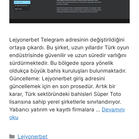
Lejyonerbet Telegram adresinin değiştirildiğini
ortaya çıkardı. Bu şirket, uzun yıllardır Türk oyun
endüstrisinde güvenilir ve uzun süredir varlığını
sürdürmektedir. Bu bölgede spora yönelik
oldukça büyük bahis kuruluşları bulunmaktadır.
Güncelleme: Lejyonerbet giriş adresini
güncellemek için en son prosedür. Artık bir
karar, Türk sektöründeki bahisleri Süper Toto
lisansına sahip yerel şirketlerle sınırlandırıyor.
Yabancı yatırım ve kayıtlı firmalara …
Devamını
oku
Kategoriler
Lejyonerbet