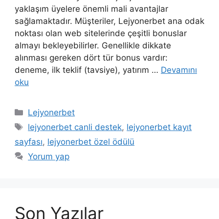
yaklaşım üyelere önemli mali avantajlar
sağlamaktadır. Müşteriler, Lejyonerbet ana odak
noktası olan web sitelerinde çeşitli bonuslar
almayı bekleyebilirler. Genellikle dikkate
alınması gereken dört tür bonus vardır:
deneme, ilk teklif (tavsiye), yatırım …
Devamını
oku
Kategoriler
Lejyonerbet
Etiketler
lejyonerbet canli destek
,
lejyonerbet kayıt
sayfası
,
lejyonerbet özel ödülü
Yorum yap
Son Yazılar