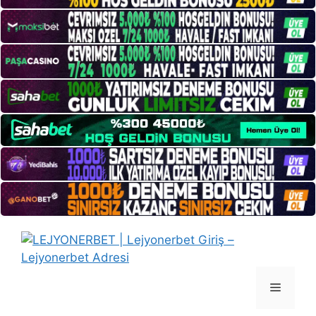
İçeriğe
atla
Menü