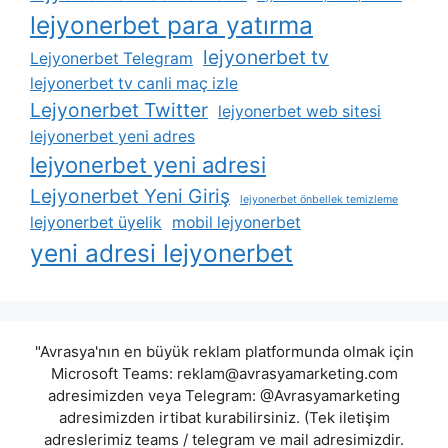
lejyonerbet para yatırma
lejyonerbet tv
Lejyonerbet Telegram
lejyonerbet tv canli maç izle
Lejyonerbet Twitter
lejyonerbet web sitesi
lejyonerbet yeni adres
lejyonerbet yeni adresi
Lejyonerbet Yeni Giriş
lejyonerbet önbellek temizleme
lejyonerbet üyelik
mobil lejyonerbet
yeni adresi lejyonerbet
"Avrasya'nın en büyük reklam platformunda olmak için
Microsoft Teams:
reklam@avrasyamarketing.com
adresimizden veya Telegram: @Avrasyamarketing
adresimizden irtibat kurabilirsiniz. (Tek iletişim
adreslerimiz teams / telegram ve mail adresimizdir.