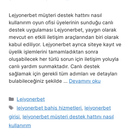
Lejyonerbet müşteri destek hattını nasıl
kullanırım oyun ofisi üyelerinin sunduğu canlı
destek uygulaması Lejyonerbet, yaygın olarak
mevcut en etkili iletişim araçlarından biri olarak
kabul ediliyor. Lejyonerbet ayrıca siteye kayıt ve
üyelik işlemlerini tamamladıktan sonra
oluşabilecek her türlü sorun için iletişim yoluyla
canlı yardım sunmaktadır. Canlı destek
sağlamak için gerekli tüm adımları ve detayları
bulabileceğiniz şekilde …
Devamını oku
Kategoriler
Lejyonerbet
Etiketler
lejyonerbet bahis hizmetleri
,
lejyonerbet
girisi
,
lejyonerbet müşteri destek hattını nasıl
kullanırım