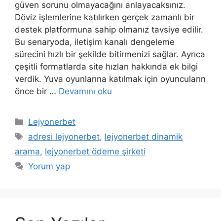
güven sorunu olmayacağını anlayacaksınız.
Döviz işlemlerine katılırken gerçek zamanlı bir
destek platformuna sahip olmanız tavsiye edilir.
Bu senaryoda, iletişim kanalı dengeleme
sürecini hızlı bir şekilde bitirmenizi sağlar. Ayrıca
çeşitli formatlarda site hızları hakkında ek bilgi
verdik. Yuva oyunlarına katılmak için oyuncuların
önce bir …
Devamını oku
Kategoriler
Lejyonerbet
Etiketler
adresi lejyonerbet
,
lejyonerbet dinamik
arama
,
lejyonerbet ödeme şirketi
Yorum yap