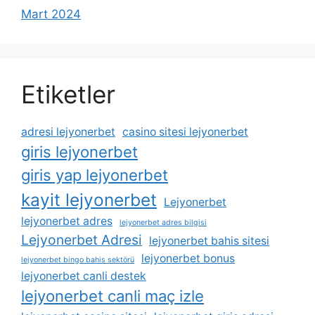
Mart 2024
Etiketler
adresi lejyonerbet
casino sitesi lejyonerbet
giris lejyonerbet
giris yap lejyonerbet
kayit lejyonerbet
Lejyonerbet
lejyonerbet adres
lejyonerbet adres bilgisi
Lejyonerbet Adresi
lejyonerbet bahis sitesi
lejyonerbet bonus
lejyonerbet bingo bahis sektörü
lejyonerbet canli destek
lejyonerbet canli maç izle