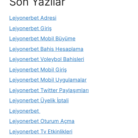
Son Yazılar
Lejyonerbet Adresi
Lejyonerbet Giriş
Lejyonerbet Mobil Büyüme
Lejyonerbet Bahis Hesaplama
Lejyonerbet Voleybol Bahisleri
Lejyonerbet Mobil Giriş
Lejyonerbet Mobil Uygulamalar
Lejyonerbet Twitter Paylaşımları
Lejyonerbet Üyelik İptali
Lejyonerbet
Lejyonerbet Oturum Açma
Lejyonerbet Tv Etkinlikleri