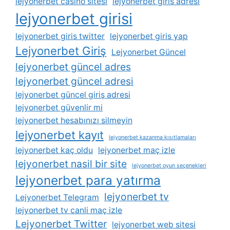
lejyonerbet casino sitesi
lejyonerbet giris adresi
lejyonerbet girisi
lejyonerbet giris twitter
lejyonerbet giris yap
Lejyonerbet Giriş
Lejyonerbet Güncel
lejyonerbet güncel adres
lejyonerbet güncel adresi
lejyonerbet güncel giriş adresi
lejyonerbet güvenlir mi
lejyonerbet hesabınızı silmeyin
lejyonerbet kayıt
lejyonerbet kazanma kısıtlamaları
lejyonerbet kaç oldu
lejyonerbet maç izle
lejyonerbet nasil bir site
lejyonerbet oyun seçenekleri
lejyonerbet para yatırma
lejyonerbet tv
Lejyonerbet Telegram
lejyonerbet tv canli maç izle
Lejyonerbet Twitter
lejyonerbet web sitesi