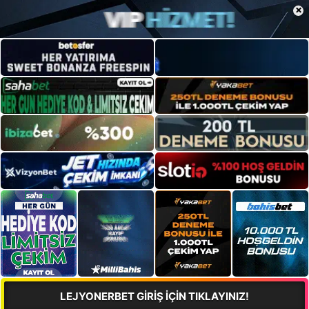
×
LEJYONERBET GİRİŞ İÇİN TIKLAYINIZ!