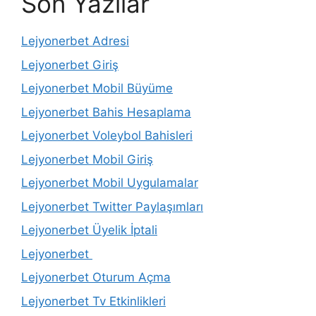
Son Yazılar
Lejyonerbet Adresi
Lejyonerbet Giriş
Lejyonerbet Mobil Büyüme
Lejyonerbet Bahis Hesaplama
Lejyonerbet Voleybol Bahisleri
Lejyonerbet Mobil Giriş
Lejyonerbet Mobil Uygulamalar
Lejyonerbet Twitter Paylaşımları
Lejyonerbet Üyelik İptali
Lejyonerbet
Lejyonerbet Oturum Açma
Lejyonerbet Tv Etkinlikleri