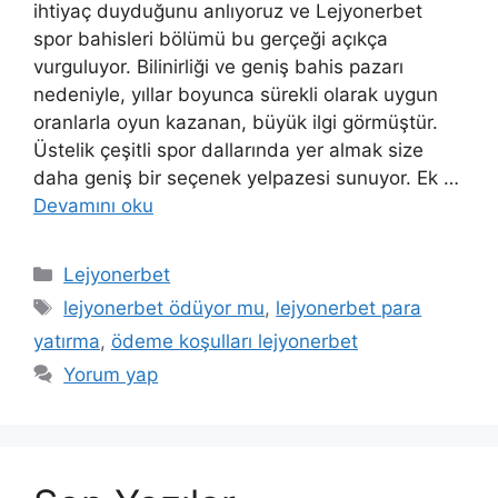
ihtiyaç duyduğunu anlıyoruz ve Lejyonerbet
spor bahisleri bölümü bu gerçeği açıkça
vurguluyor. Bilinirliği ve geniş bahis pazarı
nedeniyle, yıllar boyunca sürekli olarak uygun
oranlarla oyun kazanan, büyük ilgi görmüştür.
Üstelik çeşitli spor dallarında yer almak size
daha geniş bir seçenek yelpazesi sunuyor. Ek …
Devamını oku
Kategoriler
Lejyonerbet
Etiketler
lejyonerbet ödüyor mu
,
lejyonerbet para
yatırma
,
ödeme koşulları lejyonerbet
Yorum yap