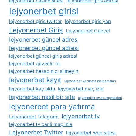
lejyonerbet casino sitesi
lejyonerbet giris adresi
lejyonerbet girisi
lejyonerbet giris twitter
lejyonerbet giris yap
Lejyonerbet Giriş
Lejyonerbet Güncel
lejyonerbet güncel adres
lejyonerbet güncel adresi
lejyonerbet güncel giriş adresi
lejyonerbet güvenlir mi
lejyonerbet hesabınızı silmeyin
lejyonerbet kayıt
lejyonerbet kazanma kısıtlamaları
lejyonerbet kaç oldu
lejyonerbet maç izle
lejyonerbet nasil bir site
lejyonerbet oyun seçenekleri
lejyonerbet para yatırma
lejyonerbet tv
Lejyonerbet Telegram
lejyonerbet tv canli maç izle
Lejyonerbet Twitter
lejyonerbet web sitesi