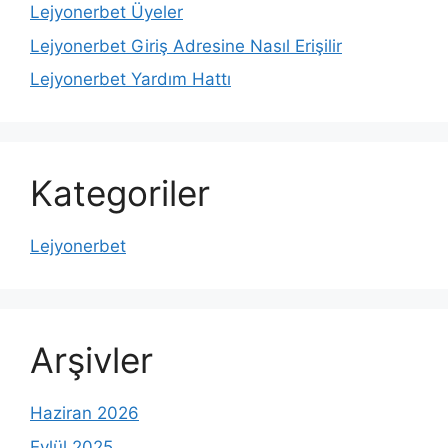
Lejyonerbet Üyeler
Lejyonerbet Giriş Adresine Nasıl Erişilir
Lejyonerbet Yardım Hattı
Kategoriler
Lejyonerbet
Arşivler
Haziran 2026
Eylül 2025