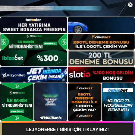
×
LEJYONERBET GİRİŞ İÇİN TIKLAYINIZ!