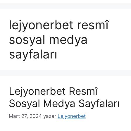
lejyonerbet resmî
sosyal medya
sayfaları
Lejyonerbet Resmî
Sosyal Medya Sayfaları
Mart 27, 2024
yazar
Lejyonerbet