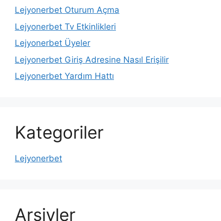
Lejyonerbet Oturum Açma
Lejyonerbet Tv Etkinlikleri
Lejyonerbet Üyeler
Lejyonerbet Giriş Adresine Nasıl Erişilir
Lejyonerbet Yardım Hattı
Kategoriler
Lejyonerbet
Arşivler