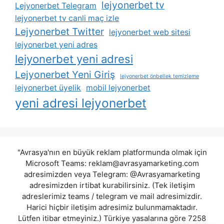
lejyonerbet tv
Lejyonerbet Telegram
lejyonerbet tv canli maç izle
Lejyonerbet Twitter
lejyonerbet web sitesi
lejyonerbet yeni adres
lejyonerbet yeni adresi
Lejyonerbet Yeni Giriş
lejyonerbet önbellek temizleme
lejyonerbet üyelik
mobil lejyonerbet
yeni adresi lejyonerbet
"Avrasya'nın en büyük reklam platformunda olmak için
Microsoft Teams:
reklam@avrasyamarketing.com
adresimizden veya Telegram: @Avrasyamarketing
adresimizden irtibat kurabilirsiniz. (Tek iletişim
adreslerimiz teams / telegram ve mail adresimizdir.
Harici hiçbir iletişim adresimiz bulunmamaktadır.
Lütfen itibar etmeyiniz.) Türkiye yasalarına göre 7258