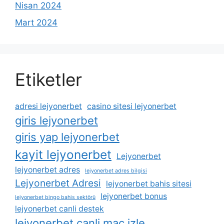
Nisan 2024
Mart 2024
Etiketler
adresi lejyonerbet
casino sitesi lejyonerbet
giris lejyonerbet
giris yap lejyonerbet
kayit lejyonerbet
Lejyonerbet
lejyonerbet adres
lejyonerbet adres bilgisi
Lejyonerbet Adresi
lejyonerbet bahis sitesi
lejyonerbet bonus
lejyonerbet bingo bahis sektörü
lejyonerbet canli destek
lejyonerbet canli maç izle