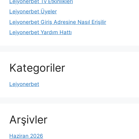
Lejyonerbet Tv Etkinlikleri
Lejyonerbet Üyeler
Lejyonerbet Giriş Adresine Nasıl Erişilir
Lejyonerbet Yardım Hattı
Kategoriler
Lejyonerbet
Arşivler
Haziran 2026