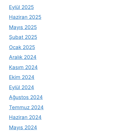
Eylül 2025
Haziran 2025
Mayıs 2025
Şubat 2025
Ocak 2025
Aralık 2024
Kasım 2024
Ekim 2024
Eylül 2024
Ağustos 2024
Temmuz 2024
Haziran 2024
Mayıs 2024