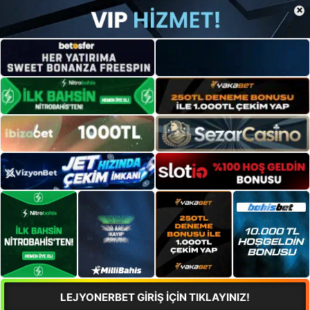
×
LEJYONERBET GİRİŞ İÇİN TIKLAYINIZ!