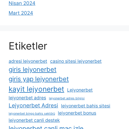
Nisan 2024
Mart 2024
Etiketler
adresi lejyonerbet
casino sitesi lejyonerbet
giris lejyonerbet
giris yap lejyonerbet
kayit lejyonerbet
Lejyonerbet
lejyonerbet adres
lejyonerbet adres bilgisi
Lejyonerbet Adresi
lejyonerbet bahis sitesi
lejyonerbet bonus
lejyonerbet bingo bahis sektörü
lejyonerbet canli destek
lejyonerbet canli maç izle