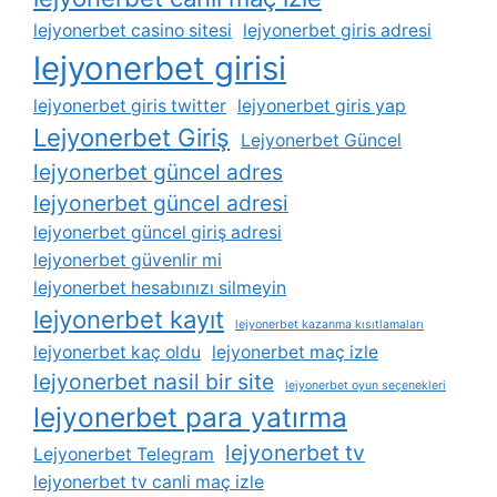
lejyonerbet casino sitesi
lejyonerbet giris adresi
lejyonerbet girisi
lejyonerbet giris twitter
lejyonerbet giris yap
Lejyonerbet Giriş
Lejyonerbet Güncel
lejyonerbet güncel adres
lejyonerbet güncel adresi
lejyonerbet güncel giriş adresi
lejyonerbet güvenlir mi
lejyonerbet hesabınızı silmeyin
lejyonerbet kayıt
lejyonerbet kazanma kısıtlamaları
lejyonerbet kaç oldu
lejyonerbet maç izle
lejyonerbet nasil bir site
lejyonerbet oyun seçenekleri
lejyonerbet para yatırma
lejyonerbet tv
Lejyonerbet Telegram
lejyonerbet tv canli maç izle