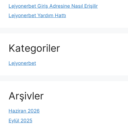
Lejyonerbet Giriş Adresine Nasıl Erişilir
Lejyonerbet Yardım Hattı
Kategoriler
Lejyonerbet
Arşivler
Haziran 2026
Eylül 2025