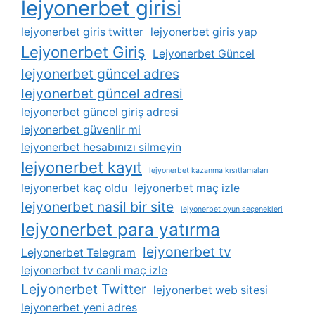
lejyonerbet girisi
lejyonerbet giris twitter
lejyonerbet giris yap
Lejyonerbet Giriş
Lejyonerbet Güncel
lejyonerbet güncel adres
lejyonerbet güncel adresi
lejyonerbet güncel giriş adresi
lejyonerbet güvenlir mi
lejyonerbet hesabınızı silmeyin
lejyonerbet kayıt
lejyonerbet kazanma kısıtlamaları
lejyonerbet kaç oldu
lejyonerbet maç izle
lejyonerbet nasil bir site
lejyonerbet oyun seçenekleri
lejyonerbet para yatırma
lejyonerbet tv
Lejyonerbet Telegram
lejyonerbet tv canli maç izle
Lejyonerbet Twitter
lejyonerbet web sitesi
lejyonerbet yeni adres