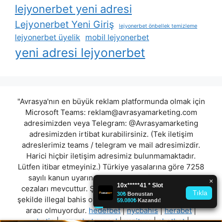
lejyonerbet yeni adresi
Lejyonerbet Yeni Giriş
lejyonerbet önbellek temizleme
lejyonerbet üyelik
mobil lejyonerbet
yeni adresi lejyonerbet
"Avrasya'nın en büyük reklam platformunda olmak için
Microsoft Teams:
reklam@avrasyamarketing.com
adresimizden veya Telegram: @Avrasyamarketing
adresimizden irtibat kurabilirsiniz. (Tek iletişim
adreslerimiz teams / telegram ve mail adresimizdir.
Harici hiçbir iletişim adresimiz bulunmamaktadır.
Lütfen itibar etmeyiniz.) Türkiye yasalarına göre 7258
sayılı kanun uyarınca yasa dışı bahis oynamanın
cezaları mevcuttur. Şu an bulunduğunuz site hiç bir
şekilde illegal bahis oyunları oynatmıyor ve oynamaya
aracı olmuyordur.
hedefbet
|
nycbahis
|
herabet
|
sbetin
|
venusbetguncel
|
yazitura
|
shotbet
|