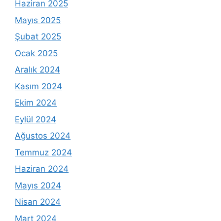
Haziran 2025
Mayıs 2025
Şubat 2025
Ocak 2025
Aralık 2024
Kasım 2024
Ekim 2024
Eylül 2024
Ağustos 2024
Temmuz 2024
Haziran 2024
Mayıs 2024
Nisan 2024
Mart 2024