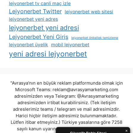
lejyonerbet tv canli maç izle
Lejyonerbet Twitter
lejyonerbet web sitesi
lejyonerbet yeni adres
lejyonerbet yeni adresi
Lejyonerbet Yeni Giriş
lejyonerbet önbellek temizleme
lejyonerbet üyelik
mobil lejyonerbet
yeni adresi lejyonerbet
"Avrasya'nın en büyük reklam platformunda olmak için
Microsoft Teams:
reklam@avrasyamarketing.com
adresimizden veya Telegram: @Avrasyamarketing
adresimizden irtibat kurabilirsiniz. (Tek iletişim
adreslerimiz teams / telegram ve mail adresimizdir.
Harici hiçbir iletişim adresimiz bulunmamaktadır.
Lütfen itibar etmeyiniz.) Türkiye yasalarına göre 7258
sayılı kanun uyarınca yasa dışı bahis oynamanın