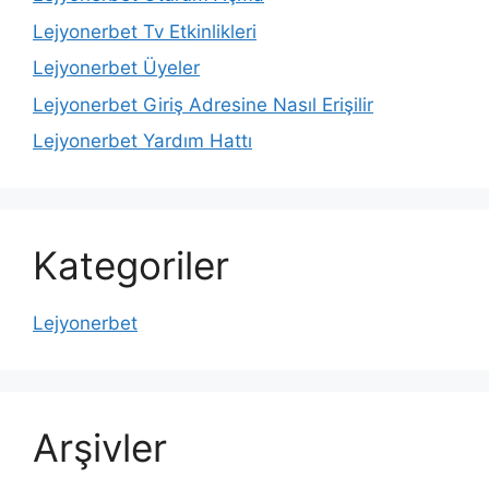
Lejyonerbet Tv Etkinlikleri
Lejyonerbet Üyeler
Lejyonerbet Giriş Adresine Nasıl Erişilir
Lejyonerbet Yardım Hattı
Kategoriler
Lejyonerbet
Arşivler