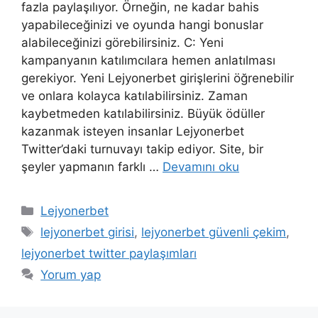
fazla paylaşılıyor. Örneğin, ne kadar bahis
yapabileceğinizi ve oyunda hangi bonuslar
alabileceğinizi görebilirsiniz. C: Yeni
kampanyanın katılımcılara hemen anlatılması
gerekiyor. Yeni Lejyonerbet girişlerini öğrenebilir
ve onlara kolayca katılabilirsiniz. Zaman
kaybetmeden katılabilirsiniz. Büyük ödüller
kazanmak isteyen insanlar Lejyonerbet
Twitter’daki turnuvayı takip ediyor. Site, bir
şeyler yapmanın farklı …
Devamını oku
Kategoriler
Lejyonerbet
Etiketler
lejyonerbet girisi
,
lejyonerbet güvenli çekim
,
lejyonerbet twitter paylaşımları
Yorum yap