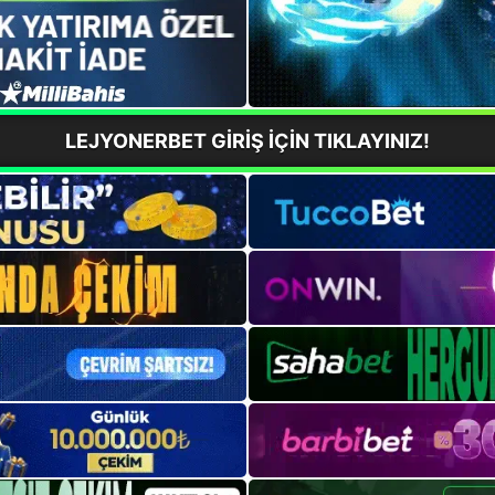
LEJYONERBET GİRİŞ İÇİN TIKLAYINIZ!