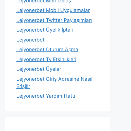
Lejyonerbet Mobil Giriş
Lejyonerbet Mobil Uygulamalar
Lejyonerbet Twitter Paylaşımları
Lejyonerbet Üyelik İptali
Lejyonerbet
Lejyonerbet Oturum Açma
Lejyonerbet Tv Etkinlikleri
Lejyonerbet Üyeler
Lejyonerbet Giriş Adresine Nasıl
Erişilir
Lejyonerbet Yardım Hattı