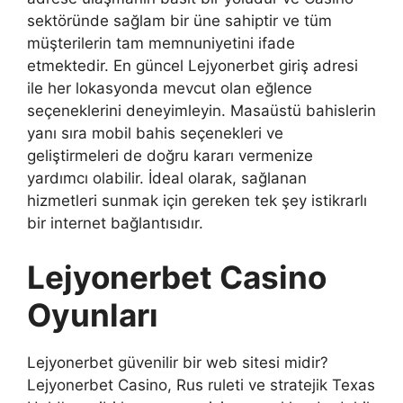
sektöründe sağlam bir üne sahiptir ve tüm
müşterilerin tam memnuniyetini ifade
etmektedir. En güncel Lejyonerbet giriş adresi
ile her lokasyonda mevcut olan eğlence
seçeneklerini deneyimleyin. Masaüstü bahislerin
yanı sıra mobil bahis seçenekleri ve
geliştirmeleri de doğru kararı vermenize
yardımcı olabilir. İdeal olarak, sağlanan
hizmetleri sunmak için gereken tek şey istikrarlı
bir internet bağlantısıdır.
Lejyonerbet Casino
Oyunları
Lejyonerbet güvenilir bir web sitesi midir?
Lejyonerbet Casino, Rus ruleti ve stratejik Texas