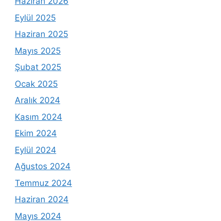
Haziran 2026
Eylül 2025
Haziran 2025
Mayıs 2025
Şubat 2025
Ocak 2025
Aralık 2024
Kasım 2024
Ekim 2024
Eylül 2024
Ağustos 2024
Temmuz 2024
Haziran 2024
Mayıs 2024