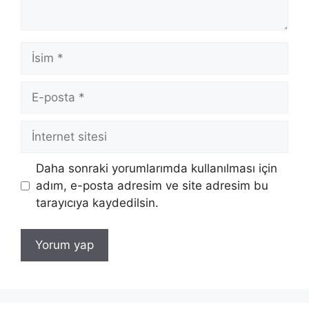
İsim
E-
posta
İnternet
sitesi
Daha sonraki yorumlarımda kullanılması için
adım, e-posta adresim ve site adresim bu
tarayıcıya kaydedilsin.