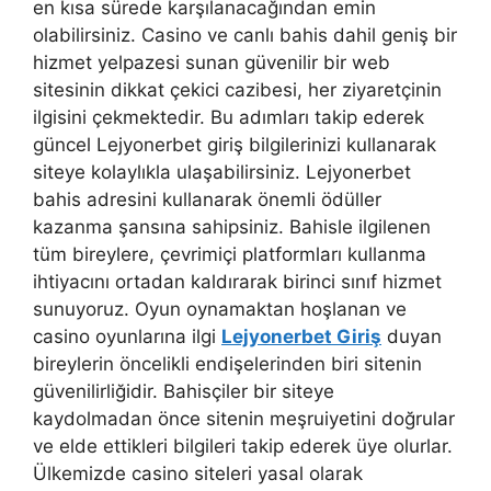
en kısa sürede karşılanacağından emin
olabilirsiniz. Casino ve canlı bahis dahil geniş bir
hizmet yelpazesi sunan güvenilir bir web
sitesinin dikkat çekici cazibesi, her ziyaretçinin
ilgisini çekmektedir. Bu adımları takip ederek
güncel Lejyonerbet giriş bilgilerinizi kullanarak
siteye kolaylıkla ulaşabilirsiniz. Lejyonerbet
bahis adresini kullanarak önemli ödüller
kazanma şansına sahipsiniz. Bahisle ilgilenen
tüm bireylere, çevrimiçi platformları kullanma
ihtiyacını ortadan kaldırarak birinci sınıf hizmet
sunuyoruz. Oyun oynamaktan hoşlanan ve
casino oyunlarına ilgi
Lejyonerbet Giriş
duyan
bireylerin öncelikli endişelerinden biri sitenin
güvenilirliğidir. Bahisçiler bir siteye
kaydolmadan önce sitenin meşruiyetini doğrular
ve elde ettikleri bilgileri takip ederek üye olurlar.
Ülkemizde casino siteleri yasal olarak