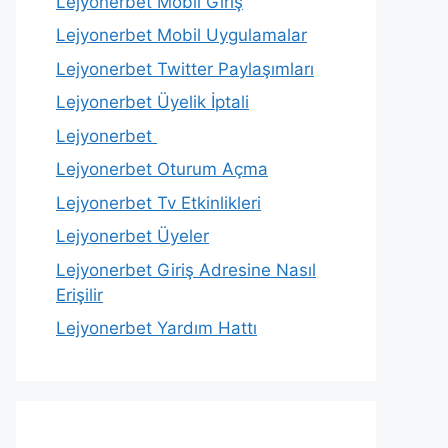
Lejyonerbet Mobil Giriş
Lejyonerbet Mobil Uygulamalar
Lejyonerbet Twitter Paylaşımları
Lejyonerbet Üyelik İptali
Lejyonerbet
Lejyonerbet Oturum Açma
Lejyonerbet Tv Etkinlikleri
Lejyonerbet Üyeler
Lejyonerbet Giriş Adresine Nasıl
Erişilir
Lejyonerbet Yardım Hattı