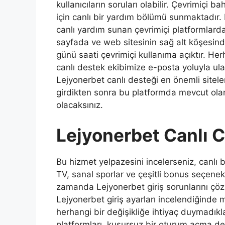
kullanıcıların soruları olabilir. Çevrimiçi
için canlı bir yardım bölümü sunmaktadır. 
canlı yardım sunan çevrimiçi platformlarda
sayfada ve web sitesinin sağ alt köşesinde
günü saati çevrimiçi kullanıma açıktır. H
canlı destek ekibimize e-posta yoluyla ulaş
Lejyonerbet canlı desteği en önemli sitele
girdikten sonra bu platformda mevcut olan 
olacaksınız.
Lejyonerbet Canlı C
Bu hizmet yelpazesini incelerseniz, canlı 
TV, sanal sporlar ve çeşitli bonus seçenek
zamanda Lejyonerbet giriş sorunlarını çö
Lejyonerbet giriş ayarları incelendiğinde 
herhangi bir değişikliğe ihtiyaç duymadıkla
platformları, kusursuz bir oturum açma 