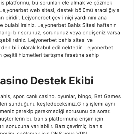
 bahis platformu, bu sorunları ele almak ve çözmek
Lejyonerbet web sitesi, destek bölümü aracılığıyla
n biridir. Lejyonerbet çevrimiçi yardımını ana
 bulabilirsiniz. Lejyonerbet Bahis Sitesi haftanın
erhangi bir sorunuz, sorununuz veya endişeniz varsa
abilirsiniz. Lejyonerbet bahis sitesi ve
rden biri olarak kabul edilmektedir. Lejyonerbet
çeşitli hizmetleri tartışma fırsatına sahip
asino Destek Ekibi
bahis, spor, canlı casino, oyunlar, bingo, Bet Games
leri sunduğunu keşfedeceksiniz.Giriş işlemi aynı
zmeniz gerekip gerekmediği sorusunu da sorar.
müşterilerin bu bahis platformuna erişim için
rı sonucuna varılabilir. Bazı çevrimiçi bahis
deneyimi sağlamak için DNS veya VPN