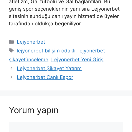
atletizm, Gal futbolu ve Gal bağlantıları. Bu
geniş spor seçeneklerinin yanı sıra Lejyonerbet
sitesinin sunduğu canlı yayın hizmeti de üyeler
tarafından oldukça beğeniliyor.
Kategoriler
Lejyonerbet
Etiketler
lejyonerbet bilişim odaklı
,
lejyonerbet
şikayet i̇nceleme
,
Lejyonerbet Yeni Giriş
Lejyonerbet Şikayet Yatırım
Lejyonerbet Canlı Espor
Yorum yapın
Yorum