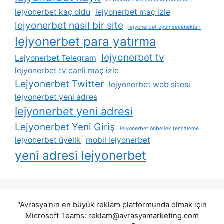
lejyonerbet kaç oldu
lejyonerbet maç izle
lejyonerbet nasil bir site
lejyonerbet oyun seçenekleri
lejyonerbet para yatırma
lejyonerbet tv
Lejyonerbet Telegram
lejyonerbet tv canli maç izle
Lejyonerbet Twitter
lejyonerbet web sitesi
lejyonerbet yeni adres
lejyonerbet yeni adresi
Lejyonerbet Yeni Giriş
lejyonerbet önbellek temizleme
lejyonerbet üyelik
mobil lejyonerbet
yeni adresi lejyonerbet
"Avrasya'nın en büyük reklam platformunda olmak için
Microsoft Teams:
reklam@avrasyamarketing.com