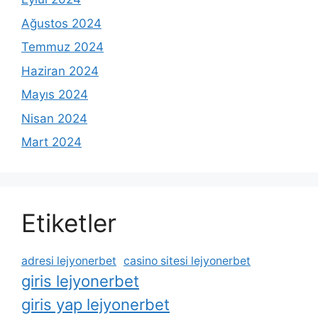
Ağustos 2024
Temmuz 2024
Haziran 2024
Mayıs 2024
Nisan 2024
Mart 2024
Etiketler
adresi lejyonerbet
casino sitesi lejyonerbet
giris lejyonerbet
giris yap lejyonerbet