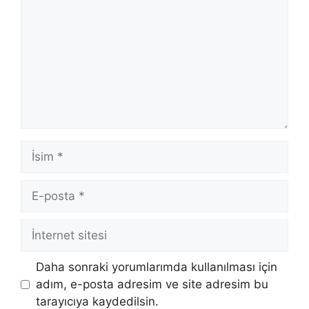
İsim
E-
posta
İnternet
sitesi
Daha sonraki yorumlarımda kullanılması için
adım, e-posta adresim ve site adresim bu
tarayıcıya kaydedilsin.