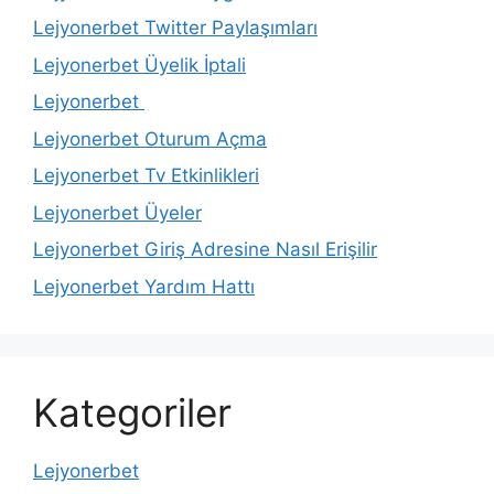
Lejyonerbet Twitter Paylaşımları
Lejyonerbet Üyelik İptali
Lejyonerbet
Lejyonerbet Oturum Açma
Lejyonerbet Tv Etkinlikleri
Lejyonerbet Üyeler
Lejyonerbet Giriş Adresine Nasıl Erişilir
Lejyonerbet Yardım Hattı
Kategoriler
Lejyonerbet