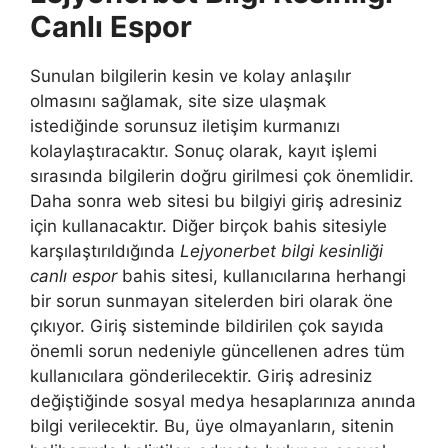
Canlı Espor
Sunulan bilgilerin kesin ve kolay anlaşılır
olmasını sağlamak, site size ulaşmak
istediğinde sorunsuz iletişim kurmanızı
kolaylaştıracaktır. Sonuç olarak, kayıt işlemi
sırasında bilgilerin doğru girilmesi çok önemlidir.
Daha sonra web sitesi bu bilgiyi giriş adresiniz
için kullanacaktır. Diğer birçok bahis sitesiyle
karşılaştırıldığında
Lejyonerbet bilgi kesinliği
canlı espor
bahis sitesi, kullanıcılarına herhangi
bir sorun sunmayan sitelerden biri olarak öne
çıkıyor. Giriş sisteminde bildirilen çok sayıda
önemli sorun nedeniyle güncellenen adres tüm
kullanıcılara gönderilecektir. Giriş adresiniz
değiştiğinde sosyal medya hesaplarınıza anında
bilgi verilecektir. Bu, üye olmayanların, sitenin