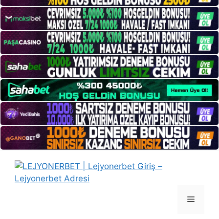
İçeriğe
atla
Menü