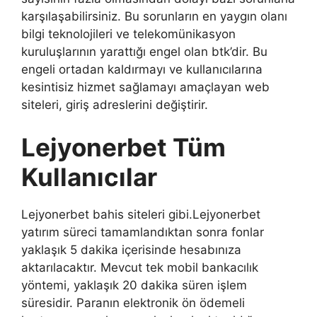
karşılaşabilirsiniz. Bu sorunların en yaygın olanı
bilgi teknolojileri ve telekomünikasyon
kuruluşlarının yarattığı engel olan btk’dir. Bu
engeli ortadan kaldırmayı ve kullanıcılarına
kesintisiz hizmet sağlamayı amaçlayan web
siteleri, giriş adreslerini değiştirir.
Lejyonerbet Tüm
Kullanıcılar
Lejyonerbet bahis siteleri gibi.Lejyonerbet
yatırım süreci tamamlandıktan sonra fonlar
yaklaşık 5 dakika içerisinde hesabınıza
aktarılacaktır. Mevcut tek mobil bankacılık
yöntemi, yaklaşık 20 dakika süren işlem
süresidir. Paranın elektronik ön ödemeli