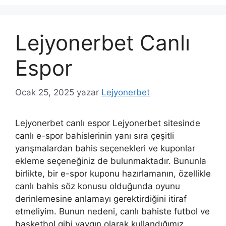
Lejyonerbet Canlı
Espor
Ocak 25, 2025
yazar
Lejyonerbet
Lejyonerbet canlı espor Lejyonerbet sitesinde
canlı e-spor bahislerinin yanı sıra çeşitli
yarışmalardan bahis seçenekleri ve kuponlar
ekleme seçeneğiniz de bulunmaktadır. Bununla
birlikte, bir e-spor kuponu hazırlamanın, özellikle
canlı bahis söz konusu olduğunda oyunu
derinlemesine anlamayı gerektirdiğini itiraf
etmeliyim. Bunun nedeni, canlı bahiste futbol ve
basketbol gibi yaygın olarak kullandığımız