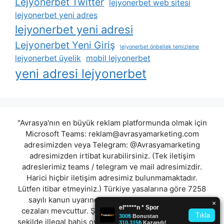
Lejyonerbet Twitter
lejyonerbet web sitesi
lejyonerbet yeni adres
lejyonerbet yeni adresi
Lejyonerbet Yeni Giriş
lejyonerbet önbellek temizleme
lejyonerbet üyelik
mobil lejyonerbet
yeni adresi lejyonerbet
"Avrasya'nın en büyük reklam platformunda olmak için
Microsoft Teams:
reklam@avrasyamarketing.com
adresimizden veya Telegram: @Avrasyamarketing
adresimizden irtibat kurabilirsiniz. (Tek iletişim
adreslerimiz teams / telegram ve mail adresimizdir.
Harici hiçbir iletişim adresimiz bulunmamaktadır.
Lütfen itibar etmeyiniz.) Türkiye yasalarına göre 7258
sayılı kanun uyarınca yasa dışı bahis oynamanın
cezaları mevcuttur. Şu an bulunduğunuz site hiç bir
şekilde illegal bahis oyunları oynatmıyor ve oynamaya