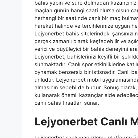
bahis yapın ve süre dolmadan kazancınızı g
maçları günün hangi saati olursa olsun ca
herhangi bir saatinde canlı bir maç bulmayı
hareket halinde ve tercihlerinize uygun he
Lejyonerbet bahis sitelerindeki şansınızı me
gerçek zamanlı olarak keşfedebilir ve açıl
verici ve büyüleyici bir bahis deneyimi ar
Lejyonerbet, bahislerinizi keyifli bir şekil
sunmaktadır. Canlı spor etkinliklerine kat
oynamak benzersiz bir istisnadır. Canlı ba
ünlüdür. Lejyonerbet mobil uygulamasında 
almasının sebebi de budur. Sonuç olarak, k
kullanarak önemli kazançlar elde edebilecek
canlı bahis fırsatları sunar.
Lejyonerbet Canlı 
Lejyonerbet canlı maç izleme platformu 