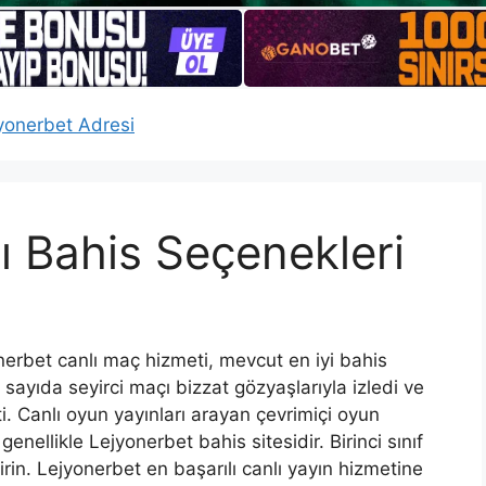
ı Bahis Seçenekleri
nerbet canlı maç hizmeti, mevcut en iyi bahis
k sayıda seyirci maçı bizzat gözyaşlarıyla izledi ve
i. Canlı oyun yayınları arayan çevrimiçi oyun
enellikle Lejyonerbet bahis sitesidir. Birinci sınıf
rin. Lejyonerbet en başarılı canlı yayın hizmetine