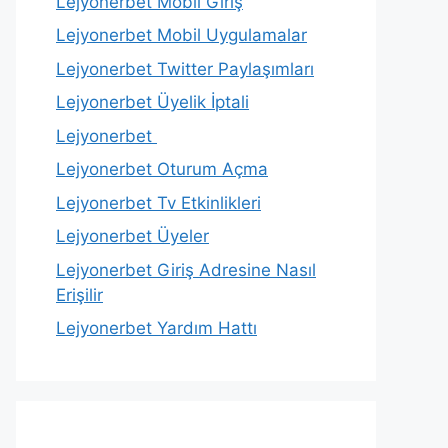
Lejyonerbet Mobil Giriş
Lejyonerbet Mobil Uygulamalar
Lejyonerbet Twitter Paylaşımları
Lejyonerbet Üyelik İptali
Lejyonerbet
Lejyonerbet Oturum Açma
Lejyonerbet Tv Etkinlikleri
Lejyonerbet Üyeler
Lejyonerbet Giriş Adresine Nasıl
Erişilir
Lejyonerbet Yardım Hattı