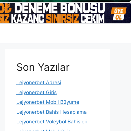
Son Yazılar
Lejyonerbet Adresi
Lejyonerbet Giriş
Lejyonerbet Mobil Büyüme
Lejyonerbet Bahis Hesaplama
Lejyonerbet Voleybol Bahisleri