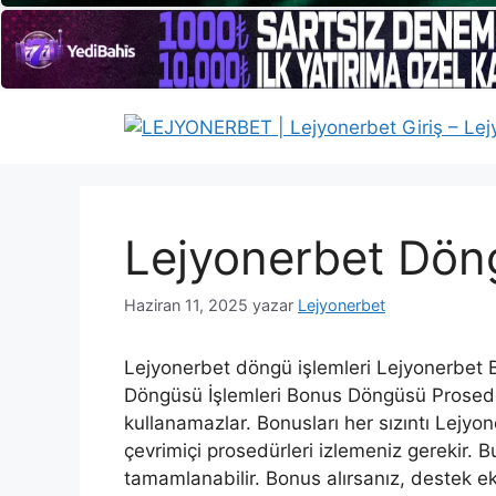
İçeriğe
atla
Lejyonerbet Döng
Haziran 11, 2025
yazar
Lejyonerbet
Lejyonerbet döngü işlemleri Lejyonerbet 
Döngüsü İşlemleri Bonus Döngüsü Prosed
kullanamazlar. Bonusları her sızıntı Lejyon
çevrimiçi prosedürleri izlemeniz gerekir. 
tamamlanabilir. Bonus alırsanız, destek 