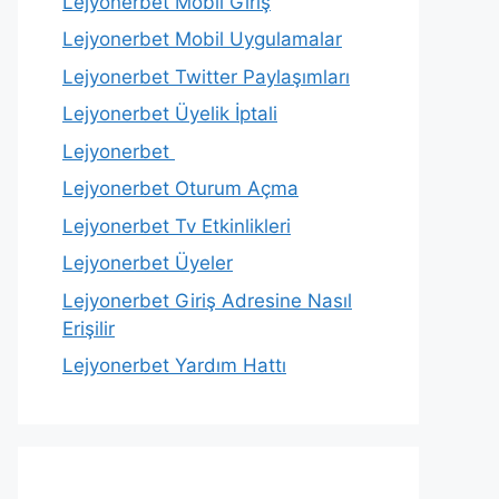
Lejyonerbet Mobil Giriş
Lejyonerbet Mobil Uygulamalar
Lejyonerbet Twitter Paylaşımları
Lejyonerbet Üyelik İptali
Lejyonerbet
Lejyonerbet Oturum Açma
Lejyonerbet Tv Etkinlikleri
Lejyonerbet Üyeler
Lejyonerbet Giriş Adresine Nasıl
Erişilir
Lejyonerbet Yardım Hattı