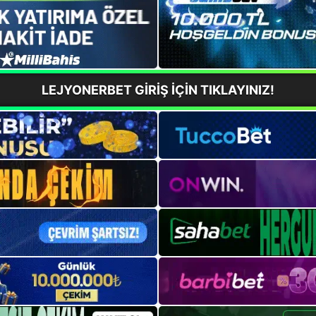
LEJYONERBET GİRİŞ İÇİN TIKLAYINIZ!