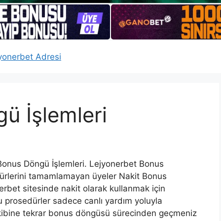
ü İşlemleri
Bonus Döngü İşlemleri. Lejyonerbet Bonus
ürlerini tamamlamayan üyeler Nakit Bonus
erbet sitesinde nakit olarak kullanmak için
Bu prosedürler sadece canlı yardım yoluyla
ekibine tekrar bonus döngüsü sürecinden geçmeniz