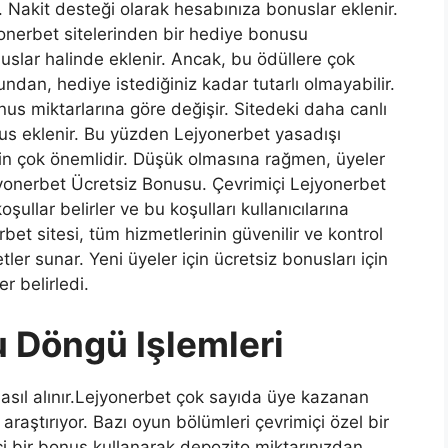
 Nakit desteği olarak hesabınıza bonuslar eklenir.
onerbet sitelerinden bir hediye bonusu
slar halinde eklenir. Ancak, bu ödüllere çok
undan, hediye istediğiniz kadar tutarlı olmayabilir.
us miktarlarına göre değişir. Sitedeki daha canlı
us eklenir. Bu yüzden Lejyonerbet yasadışı
çin çok önemlidir. Düşük olmasına rağmen, üyeler
onerbet Ücretsiz Bonusu. Çevrimiçi Lejyonerbet
oşullar belirler ve bu koşulları kullanıcılarına
bet sitesi, tüm hizmetlerinin güvenilir ve kontrol
ler sunar. Yeni üyeler için ücretsiz bonusları için
r belirledi.
 Döngü Işlemleri
asıl alınır.Lejyonerbet çok sayıda üye kazanan
raştırıyor. Bazı oyun bölümleri çevrimiçi özel bir
çi bir bonus kullanarak depozito miktarınızdan