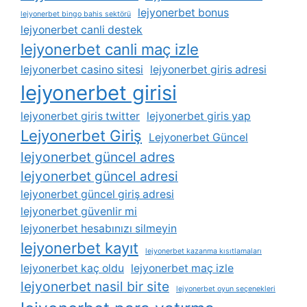
lejyonerbet bonus
lejyonerbet bingo bahis sektörü
lejyonerbet canli destek
lejyonerbet canli maç izle
lejyonerbet casino sitesi
lejyonerbet giris adresi
lejyonerbet girisi
lejyonerbet giris twitter
lejyonerbet giris yap
Lejyonerbet Giriş
Lejyonerbet Güncel
lejyonerbet güncel adres
lejyonerbet güncel adresi
lejyonerbet güncel giriş adresi
lejyonerbet güvenlir mi
lejyonerbet hesabınızı silmeyin
lejyonerbet kayıt
lejyonerbet kazanma kısıtlamaları
lejyonerbet kaç oldu
lejyonerbet maç izle
lejyonerbet nasil bir site
lejyonerbet oyun seçenekleri