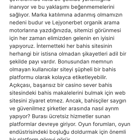
inanıyor ve bu yaklaşımı beğenmemelerini
sağlıyor. Marka katılımına adanmış olmamızın
nedeni budur ve Lejyonerbet organik arama
motorlarına yazdığınızda, sitemizi görünmesi
için her zaman elimizden gelenin en iyisini
yapıyoruz. İnternetteki her bahis sitesinin
herhangi bir istisna olmadan şikayetleri adil bir
şekilde payı vardır. Bonusundan memnun
olmayan kullanıcılar siteyi şüpheli bir bahis
platformu olarak kolayca etiketleyebilir.
Açıkçası, başarısız bir casino sever bahis
sitesindeki bahis makalelerini bulmak için web
sitesini ziyaret etmez. Ancak, bahisçiler saygın
ve güvenilmez şirketler arasında nasıl ayrım
yapıyor? Burası ücretsiz hizmetler sunan
platformlar devreye giriyor. Oyun forumları, oyun
endüstrisindeki boşluğu doldurmak için önemli
bir platform görevi görür.