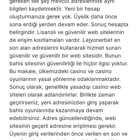
gereken tek şey mevcut adreslerinde aynı
bilgileri kaydetmektir. Yeni bir hesap
oluşturmanıza gerek yok. Üyelik daha önce
sona erdiği yerden devam eder. Sonuç hesapta
belirgindir. Lisanslı ve güvenilir web sitelerinin
de erişim kısıtlamaları vardır. Lejyonerbet en
son alan adreslerini kullanarak hizmet sunan
güvenilir ve güvenilir bir web sitesidir. Bunun
bahis sitesinin güvenilirliği ile hiçbir ilgisi yoktur.
Bu makale, ülkemizdeki casino ve casino
oyunlarının yasal yönlerine odaklanmaktadır.
Sonuç olarak, genellikle yasadışı casino web
siteleri olarak adlandırılırlar. Birlikte zaman
geçirirseniz, yeni adresinizden giriş yaparak
bahis oyunlarında kazanmaya devam
edebilirsiniz. Adres güncellendiğinde, web
sitesinin geçerli adresine erişilmesi gerekir.
Üyenin giriş verilerinden önce verilen en son ve