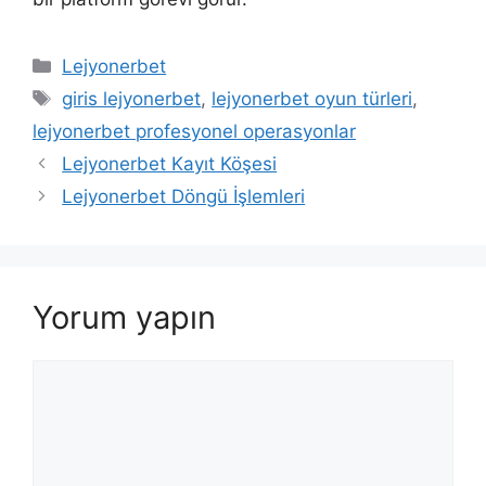
Kategoriler
Lejyonerbet
Etiketler
giris lejyonerbet
,
lejyonerbet oyun türleri
,
lejyonerbet profesyonel operasyonlar
Lejyonerbet Kayıt Köşesi
Lejyonerbet Döngü İşlemleri
Yorum yapın
Yorum