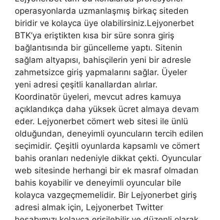
operasyonlarda uzmanlaşmış birkaç siteden
biridir ve kolayca üye olabilirsiniz.Lejyonerbet
BTK’ya eriştikten kısa bir süre sonra giriş
bağlantısında bir güncelleme yaptı. Sitenin
sağlam altyapısı, bahisçilerin yeni bir adresle
zahmetsizce giriş yapmalarını sağlar. Üyeler
yeni adresi çeşitli kanallardan alırlar.
Koordinatör üyeleri, mevcut adres kamuya
açıklandıkça daha yüksek ücret almaya devam
eder. Lejyonerbet cömert web sitesi ile ünlü
olduğundan, deneyimli oyuncuların tercih edilen
seçimidir. Çeşitli oyunlarda kapsamlı ve cömert
bahis oranları nedeniyle dikkat çekti. Oyuncular
web sitesinde herhangi bir ek masraf olmadan
bahis koyabilir ve deneyimli oyuncular bile
kolayca vazgeçmemelidir. Bir Lejyonerbet giriş
adresi almak için, Lejyonerbet Twitter
hesabımızı kolayca erişilebilir ve düzenli olarak