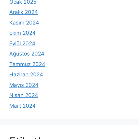
Ocak 2025
Aralık 2024
Kasım 2024
Ekim 2024
Eylül 2024
Ağustos 2024
Temmuz 2024
Haziran 2024
Mayıs 2024
Nisan 2024
Mart 2024