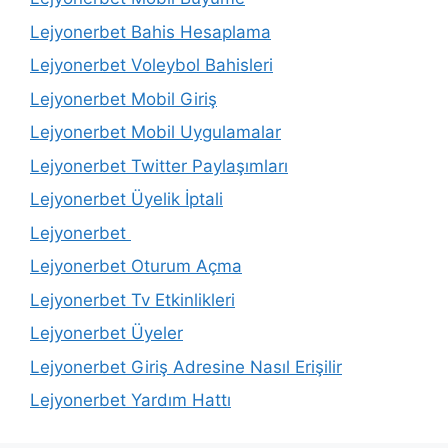
Lejyonerbet Bahis Hesaplama
Lejyonerbet Voleybol Bahisleri
Lejyonerbet Mobil Giriş
Lejyonerbet Mobil Uygulamalar
Lejyonerbet Twitter Paylaşımları
Lejyonerbet Üyelik İptali
Lejyonerbet
Lejyonerbet Oturum Açma
Lejyonerbet Tv Etkinlikleri
Lejyonerbet Üyeler
Lejyonerbet Giriş Adresine Nasıl Erişilir
Lejyonerbet Yardım Hattı