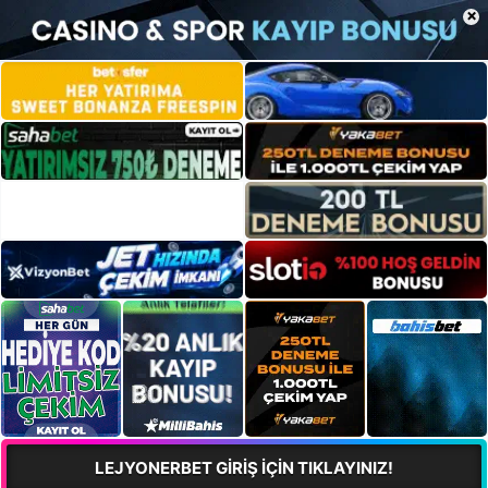
×
LEJYONERBET GİRİŞ İÇİN TIKLAYINIZ!