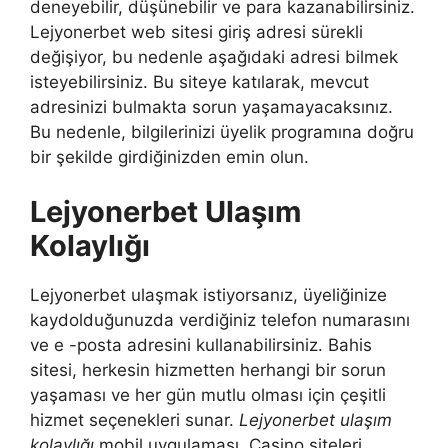
deneyebilir, düşünebilir ve para kazanabilirsiniz.
Lejyonerbet web sitesi giriş adresi sürekli
değişiyor, bu nedenle aşağıdaki adresi bilmek
isteyebilirsiniz. Bu siteye katılarak, mevcut
adresinizi bulmakta sorun yaşamayacaksınız.
Bu nedenle, bilgilerinizi üyelik programına doğru
bir şekilde girdiğinizden emin olun.
Lejyonerbet Ulaşım
Kolaylığı
Lejyonerbet ulaşmak istiyorsanız, üyeliğinize
kaydolduğunuzda verdiğiniz telefon numarasını
ve e -posta adresini kullanabilirsiniz. Bahis
sitesi, herkesin hizmetten herhangi bir sorun
yaşaması ve her gün mutlu olması için çeşitli
hizmet seçenekleri sunar.
Lejyonerbet ulaşım
kolaylığı
mobil uygulaması. Casino siteleri