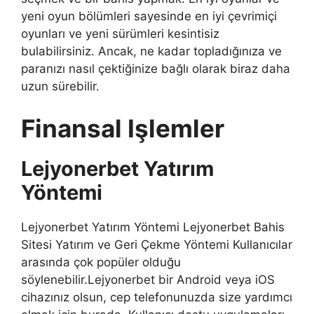
yeni oyun bölümleri sayesinde en iyi çevrimiçi
oyunları ve yeni sürümleri kesintisiz
bulabilirsiniz. Ancak, ne kadar topladığınıza ve
paranızı nasıl çektiğinize bağlı olarak biraz daha
uzun sürebilir.
Finansal Işlemler
Lejyonerbet Yatırım
Yöntemi
Lejyonerbet Yatırım Yöntemi Lejyonerbet Bahis
Sitesi Yatırım ve Geri Çekme Yöntemi Kullanıcılar
arasında çok popüler olduğu
söylenebilir.Lejyonerbet bir Android veya iOS
cihazınız olsun, cep telefonunuzda size yardımcı