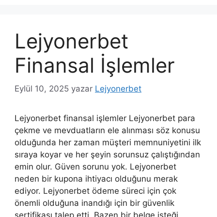
Lejyonerbet
Finansal İşlemler
Eylül 10, 2025
yazar
Lejyonerbet
Lejyonerbet finansal işlemler Lejyonerbet para
çekme ve mevduatların ele alınması söz konusu
olduğunda her zaman müşteri memnuniyetini ilk
sıraya koyar ve her şeyin sorunsuz çalıştığından
emin olur. Güven sorunu yok. Lejyonerbet
neden bir kupona ihtiyacı olduğunu merak
ediyor. Lejyonerbet ödeme süreci için çok
önemli olduğuna inandığı için bir güvenlik
sertifikası talep etti. Bazen bir belge isteği