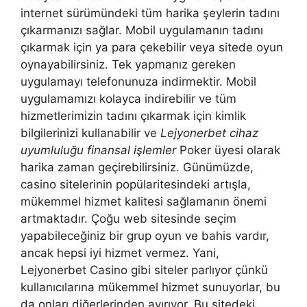
internet sürümündeki tüm harika şeylerin tadını
çıkarmanızı sağlar. Mobil uygulamanın tadını
çıkarmak için ya para çekebilir veya sitede oyun
oynayabilirsiniz. Tek yapmanız gereken
uygulamayı telefonunuza indirmektir. Mobil
uygulamamızı kolayca indirebilir ve tüm
hizmetlerimizin tadını çıkarmak için kimlik
bilgilerinizi kullanabilir ve
Lejyonerbet cihaz
uyumluluğu finansal işlemler
Poker üyesi olarak
harika zaman geçirebilirsiniz. Günümüzde,
casino sitelerinin popülaritesindeki artışla,
mükemmel hizmet kalitesi sağlamanın önemi
artmaktadır. Çoğu web sitesinde seçim
yapabileceğiniz bir grup oyun ve bahis vardır,
ancak hepsi iyi hizmet vermez. Yani,
Lejyonerbet Casino gibi siteler parlıyor çünkü
kullanıcılarına mükemmel hizmet sunuyorlar, bu
da onları diğerlerinden ayırıyor. Bu sitedeki