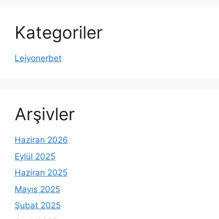
Kategoriler
Lejyonerbet
Arşivler
Haziran 2026
Eylül 2025
Haziran 2025
Mayıs 2025
Şubat 2025